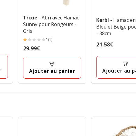
Trixie
- Abri avec Hamac
Kerbl
- Hamac en
Sunny pour Rongeurs -
Bleu et Beige po
Gris
- 38cm
1
(1)
1
Prix
21.58€
Prix
29.99€
étoiles
21.58€
29.99€
avec
1
r
Ajouter au p
Ajouter au panier
avis