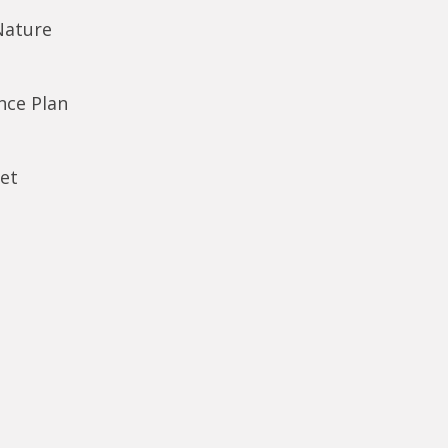
Nature
ence Plan
et