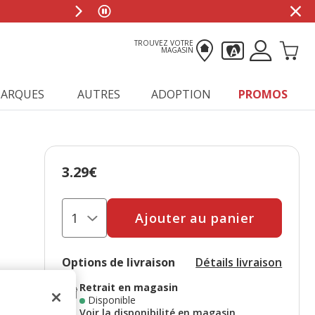
TROUVEZ VOTRE
MAGASIN
ARQUES
AUTRES
ADOPTION
PROMOS
3.29€
Prix 3.29€
Ajouter au panier
Options de livraison
Détails livraison
Retrait en magasin
Disponible
Voir la disponibilité en magasin