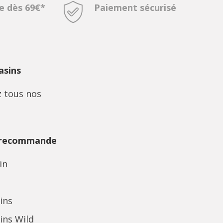
te dès 69€*
Paiement sécurisé
sins
 tous nos
 recommande
in
ins
ins Wild