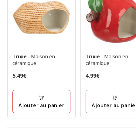
Trixie
- Maison en
Trixie
- Maison en
céramique
céramique
Prix
5.49€
Prix
4.99€
5.49€
4.99€
Ajouter au panier
Ajouter au panie