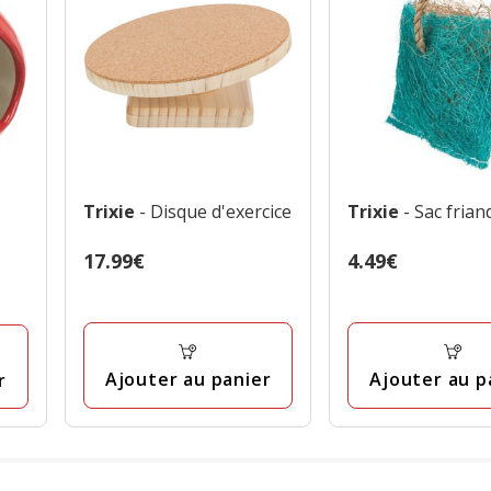
Trixie
- Disque d'exercice
Trixie
- Sac frian
Prix
17.99€
Prix
4.49€
17.99€
4.49€
Ajouter au panier
Ajouter au p
r