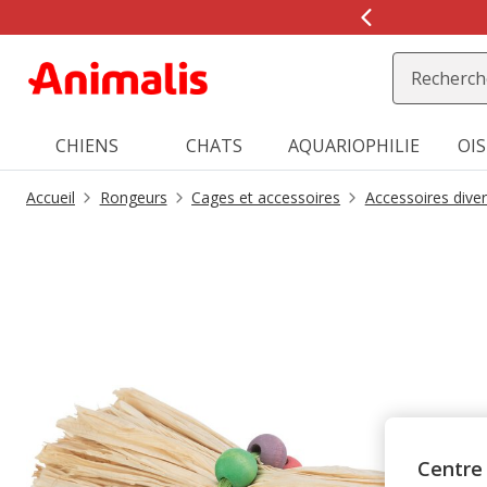
2
de
2,
message,
CHIENS
CHATS
AQUARIOPHILIE
OI
Accueil
Rongeurs
Cages et accessoires
Accessoires dive
Centre 