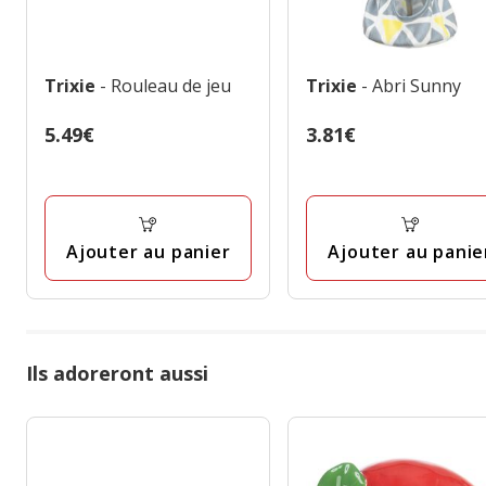
Trixie
- Rouleau de jeu
Trixie
- Abri Sunny
Prix
5.49€
Prix
3.81€
5.49€
3.81€
Ajouter au panier
Ajouter au panie
Ils adoreront aussi