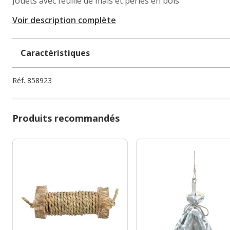
Jouets avec feuille de maïs et perles en bois
Voir description complète
Caractéristiques
Réf.
858923
Produits recommandés