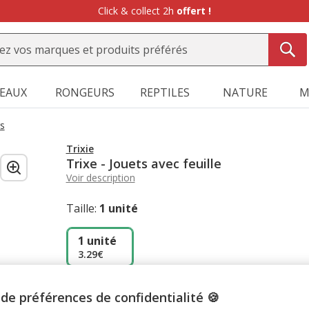
Click & collect 2h
offert !
SEAUX
RONGEURS
REPTILES
NATURE
M
rs
Trixie
Trixe - Jouets avec feuille
Voir description
Taille:
1 unité
1 unité
3.29€
de préférences de confidentialité 🍪