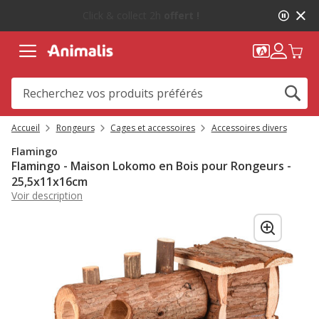
1
-10%
sur votre première commande* avec Animalis+ |
de
WELCOME10
2,
message,
Accueil
Rongeurs
Cages et accessoires
Accessoires divers
Flamingo
Flamingo - Maison Lokomo en Bois pour Rongeurs -
25,5x11x16cm
Voir description