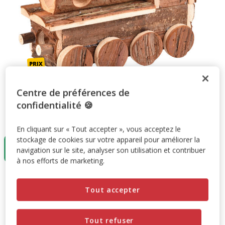
Centre de préférences de
confidentialité 🍪
Taille:
25,5x11x16cm
En cliquant sur « Tout accepter », vous acceptez le
stockage de cookies sur votre appareil pour améliorer la
25,5x11x16cm
navigation sur le site, analyser son utilisation et contribuer
15.19€
à nos efforts de marketing.
15.19€
Prix 15.19€
Tout accepter
Promotion disponible
Tout refuser