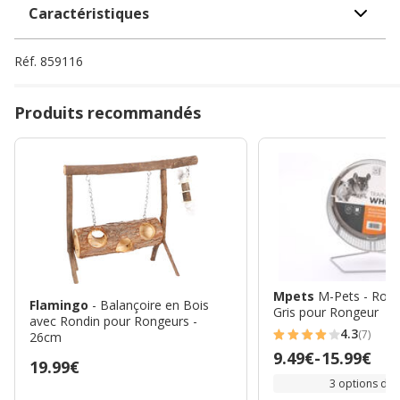
Caractéristiques
Réf.
859116
Produits recommandés
Mpets
M-Pets - Roue
Flamingo
- Balançoire en Bois
Gris pour Rongeur
avec Rondin pour Rongeurs -
4.3
(7)
26cm
4.3
Prix
9.49€
-
15.99€
étoiles
Prix
19.99€
de
3 options de t
avec
19.99€