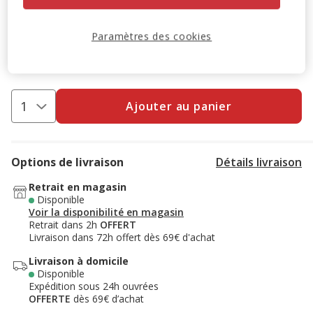
-10% sur votre première commande* avec votre Carte
Animalis. Offre non cumulable aux autres promotions en
Paramètres des cookies
cours.
Voir conditions
Code:
WELCOME10
Copier
Ajouter au panier
Options de livraison
Détails livraison
Retrait en magasin
Disponible
Voir la disponibilité en magasin
Retrait dans 2h
OFFERT
Livraison dans 72h offert dès 69€ d'achat
Livraison à domicile
Disponible
Expédition sous 24h ouvrées
OFFERTE
dès 69€ d’achat