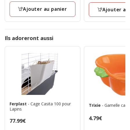
9.49€
7
à
Ajouter au panier
avis
Ajouter au
15.99€
Ils adoreront aussi
Ferplast
- Cage Casita 100 pour
Trixie
- Gamelle caro
Lapins
Prix
4.79€
Prix
77.99€
4.79€
77.99€