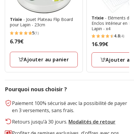
Trixie
- Eléments d'E
Trixie
- Jouet Plateau Flip Board
Enclos Intérieur en M
pour Lapin - 23cm
Lapin - x4
5
(1)
5
4.8
(4)
4.8
Prix
6.79€
étoiles
Prix
16.99€
étoiles
6.79€
avec
16.99€
avec
1
Ajouter au panier
Ajouter au
4
avis
avis
Pourquoi nous choisir ?
Paiement 100% sécurisé avec la possibilité de payer
en 3 versements, sans frais.
Retours jusqu’à 30 jours.
Modalités de retour
Profitez de remises exclusives, d'offres avec nos