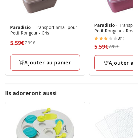
Paradisio
- Transpor
Paradisio
- Transport Small pour
Petit Rongeur - Rose
Petit Rongeur - Gris
3
(1)
3
Prix
5.59€
7.99€
Prix
5.59€
7.99€
étoiles
précédent
précédent
avec
7.99€,
7.99€,
Ajouter au panier
Ajouter au
1
prix
prix
avis
final
final
5.59€
5.59€
Ils adoreront aussi