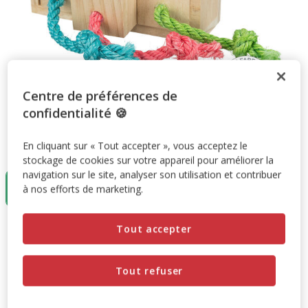
Centre de préférences de
confidentialité 🍪
En cliquant sur « Tout accepter », vous acceptez le
Taille:
15x55x6cm
stockage de cookies sur votre appareil pour améliorer la
navigation sur le site, analyser son utilisation et contribuer
15x55x6cm
à nos efforts de marketing.
11.49€
Tout accepter
11.49€
Prix 11.49€
Promotion disponible
Tout refuser
-10% sur votre première commande* avec votre Carte