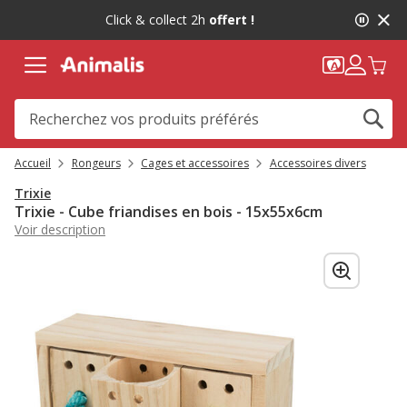
2
Click & collect 2h
offert !
de
2,
message,
Accueil
Rongeurs
Cages et accessoires
Accessoires divers
Trixie
Trixie - Cube friandises en bois - 15x55x6cm
Voir description