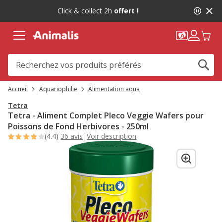
2
Click & collect 2h
offert !
de
2,
message,
Accueil
Aquariophilie
Alimentation aqua
Tetra
Tetra - Aliment Complet Pleco Veggie Wafers pour
Poissons de Fond Herbivores - 250ml
(4.4)
36 avis
|
Voir description