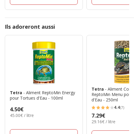
Ils adoreront aussi
Tetra
- Aliment Comp
Tetra
- Aliment ReptoMin Energy
ReptoMin Menu pour 
pour Tortues d'Eau - 100ml
d'Eau - 250ml
4.4
(7)
Prix
4.50€
4.4
Prix
7.29€
45.00€
45.00€ / litre
4.50€
étoiles
par
29.16€
29.16€ / litre
7.29€
avec
Litre
par
7
Litre