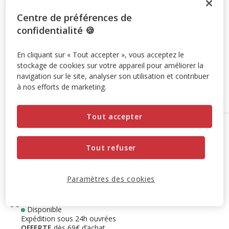
-10% sur votre première commande* avec votre Carte
Centre de préférences de
Animalis. Offre non cumulable aux autres promotions en
confidentialité 🍪
cours.
Voir conditions
Code:
WELCOME10
Copier
En cliquant sur « Tout accepter », vous acceptez le
stockage de cookies sur votre appareil pour améliorer la
navigation sur le site, analyser son utilisation et contribuer
Ajouter au panier
à nos efforts de marketing.
Tout accepter
Options de livraison
Détails livraison
Retrait en magasin
Tout refuser
Disponible
Voir la disponibilité en magasin
Retrait dans 2h
OFFERT
Paramètres des cookies
Livraison dans 72h offert dès 69€ d'achat
Livraison à domicile
Disponible
Expédition sous 24h ouvrées
OFFERTE
dès 69€ d’achat