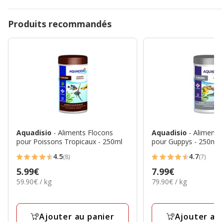
Produits recommandés
Aquadisio
- Aliments Flocons
Aquadisio
- Aliments
pour Poissons Tropicaux - 250ml
pour Guppys - 250ml
4.5
4.7
(8)
(7)
4.5
4.7
Prix
5.99€
Prix
7.99€
étoiles
étoiles
59.90€
79.90€
59.90€ / kg
79.90€ / kg
5.99€
7.99€
avec
avec
par
par
8
7
Kg
Kg
avis
avis
Ajouter au panier
Ajouter au