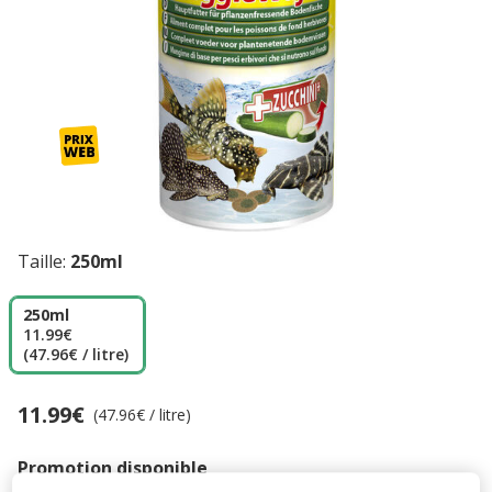
Taille:
250ml
250ml
11.99€
(47.96€ / litre)
11.99€
Prix 11.99€, 47.96 EUR par litre
(47.96€ / litre)
Promotion disponible