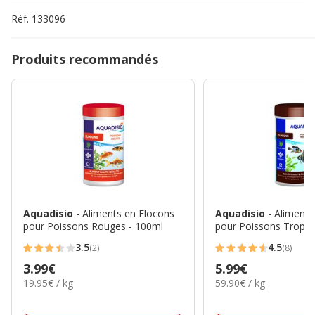
Réf.
133096
Produits recommandés
Aquadisio
- Aliments en Flocons
Aquadisio
- Aliments
pour Poissons Rouges - 100ml
pour Poissons Tropic
3.5
4.5
(2)
(8)
3.5
4.5
Prix
3.99€
Prix
5.99€
étoiles
étoiles
19.95€
59.90€
19.95€ / kg
59.90€ / kg
3.99€
5.99€
avec
avec
par
par
2
8
Kg
Kg