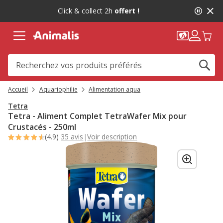
2
Click & collect 2h
offert !
de
2,
message,
Accueil
Aquariophilie
Alimentation aqua
Tetra
Tetra - Aliment Complet TetraWafer Mix pour
Crustacés - 250ml
(4.9)
35 avis
|
Voir description