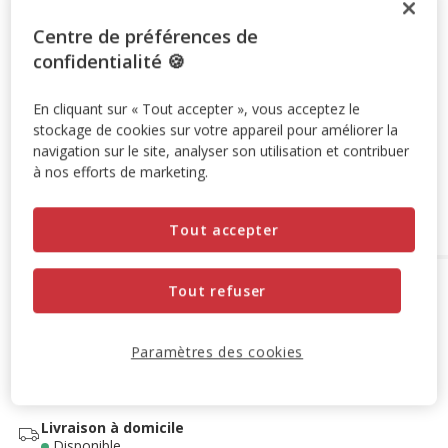
Promotion disponible
Centre de préférences de
confidentialité 🍪
-10% sur votre première commande* avec votre Carte
Animalis. Offre non cumulable aux autres promotions en
En cliquant sur « Tout accepter », vous acceptez le
cours.
Voir conditions
stockage de cookies sur votre appareil pour améliorer la
Code:
WELCOME10
Copier
navigation sur le site, analyser son utilisation et contribuer
à nos efforts de marketing.
Ajouter au panier
Tout accepter
Options de livraison
Détails livraison
Tout refuser
Retrait en magasin
Disponible
Paramètres des cookies
Voir la disponibilité en magasin
Retrait dans 2h
OFFERT
Livraison dans 72h offert dès 69€ d'achat
Livraison à domicile
Disponible