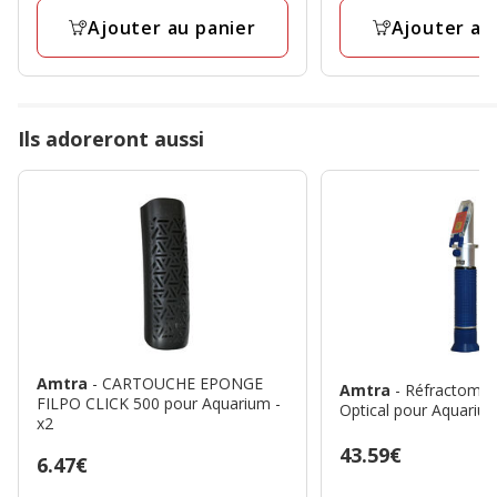
avis
avis
Ajouter au panier
Ajouter au
Ils adoreront aussi
Amtra
- CARTOUCHE EPONGE
Amtra
- Réfractomèt
FILPO CLICK 500 pour Aquarium -
Optical pour Aquariu
x2
Prix
43.59€
Prix
6.47€
43.59€
6.47€