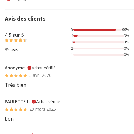
Avis des clients
88% des personnes lont noté avec {1} étoiles, 9% des perso
5
88%
4.9 sur 5
4
9%
3
3%
2
0%
35 avis
1
0%
Anonyme.
Achat vérifié
5 avril 2026
Très bien
PAULETTE L.
Achat vérifié
29 mars 2026
bon