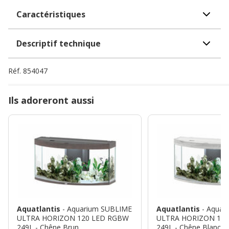
Caractéristiques
Descriptif technique
Réf.
854047
Ils adoreront aussi
Aquatlantis
- Aquarium SUBLIME
Aquatlantis
- Aqua
ULTRA HORIZON 120 LED RGBW
ULTRA HORIZON 12
249L - Chêne Brun
249L - Chêne Blanc