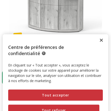
Centre de préférences de
confidentialité 🍪
Taille:
120x49x83cm
En cliquant sur « Tout accepter », vous acceptez le
stockage de cookies sur votre appareil pour améliorer la
120x49x83cm
navigation sur le site, analyser son utilisation et contribuer
449.99€
à nos efforts de marketing.
449.99€
Prix 449.99€
Tout accepter
Promotion disponible
Tout refuser