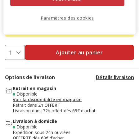
-10% sur votre première commande* avec votre Carte
Animalis. Offre non cumulable aux autres promotions en
Paramètres des cookies
cours.
Voir conditions
Code:
WELCOME10
Copier
Ajouter au panier
Options de livraison
Détails livraison
Retrait en magasin
Disponible
Voir la disponibilité en magasin
Retrait dans 2h
OFFERT
Livraison dans 72h offert dès 69€ d'achat
Livraison à domicile
Disponible
Expédition sous 24h ouvrées
OFFERTE
dès 69€ d’achat