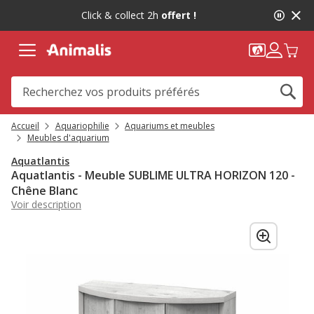
2
Click & collect 2h
offert !
de
2,
message,
Accueil
Aquariophilie
Aquariums et meubles
Meubles d'aquarium
Aquatlantis
Aquatlantis - Meuble SUBLIME ULTRA HORIZON 120 -
Chêne Blanc
Voir description