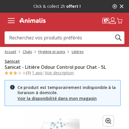
2
Click & collect 2h
offert !
de
2,
message,
Accueil
Chats
Hygiène et soins
Litières
Sanicat
Sanicat - Litière Odour Control pour Chat - 5L
(3)
1 avis
|
Voir description
Ce produit est temporairement indisponible à la
livraison à domicile.
Voir la disponibilité dans mon magasin