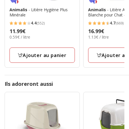
Animalis
- Litière Hygiène Plus
Animalis
- Litière A
Minérale
Blanche pour Chat - 
4.4
4.7
(552)
(669)
4.4
4.7
Prix
11.99€
Prix
16.99€
étoiles
étoiles
0.59€
1.13€
0.59€ / litre
1.13€ / litre
11.99€
16.99€
avec
avec
par
par
552
669
Litre
Litre
avis
avis
Ajouter au panier
Ajouter au
Ils adoreront aussi