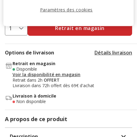
6.95€
Prix 6.95€, 1.39 EUR par litre
(1.39€ / litre)
Paramètres des cookies
Retrait en magasin
Options de livraison
Détails livraison
Retrait en magasin
Disponible
Voir la disponibilité en magasin
Retrait dans 2h
OFFERT
Livraison dans 72h offert dès 69€ d'achat
Livraison à domicile
Non disponible
A propos de ce produit
Description