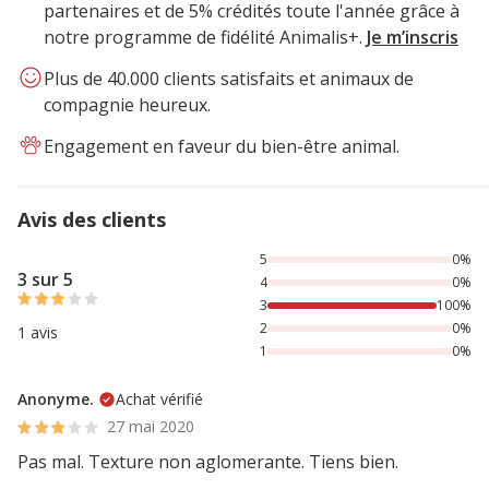
partenaires et de 5% crédités toute l'année grâce à
notre programme de fidélité Animalis+.
Je m’inscris
Plus de 40.000 clients satisfaits et animaux de
compagnie heureux.
Engagement en faveur du bien-être animal.
Avis des clients
100% des personnes lont noté avec {1} étoiles,
5
0%
3 sur 5
4
0%
3
100%
2
0%
1 avis
1
0%
Anonyme.
Achat vérifié
27 mai 2020
Pas mal. Texture non aglomerante. Tiens bien.