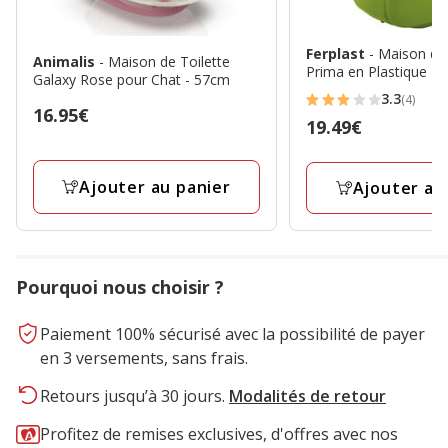
Ferplast
- Maison de 
Animalis
- Maison de Toilette
Prima en Plastique
Galaxy Rose pour Chat - 57cm
3.3
(4)
3.3
Prix
16.95€
Prix
19.49€
étoiles
16.95€
19.49€
avec
4
Ajouter au panier
Ajouter au
avis
Pourquoi nous choisir ?
Paiement 100% sécurisé avec la possibilité de payer
en 3 versements, sans frais.
Retours jusqu’à 30 jours.
Modalités de retour
Profitez de remises exclusives, d'offres avec nos