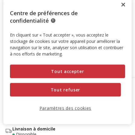
Promotion disponible
Centre de préférences de
-10% sur votre première commande* avec votre Carte
confidentialité 🍪
Animalis. Offre non cumulable aux autres promotions en
cours.
Voir conditions
En cliquant sur « Tout accepter », vous acceptez le
Code:
WELCOME10
Copier
stockage de cookies sur votre appareil pour améliorer la
navigation sur le site, analyser son utilisation et contribuer
à nos efforts de marketing.
Ajouter au panier
Tout accepter
Options de livraison
Détails livraison
Tout refuser
Retrait en magasin
Disponible
Voir la disponibilité en magasin
Paramètres des cookies
Retrait dans 2h
OFFERT
Livraison dans 72h offert dès 69€ d'achat
Livraison à domicile
Disponible