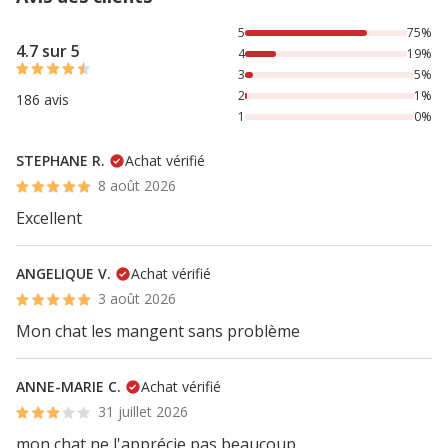
75% des personnes lont noté avec {1} étoiles, 19% des pers
5
75%
4.7 sur 5
4
19%
3
5%
2
1%
186 avis
1
0%
STEPHANE R.
Achat vérifié
8 août 2026
Excellent
ANGELIQUE V.
Achat vérifié
3 août 2026
Mon chat les mangent sans problème
ANNE-MARIE C.
Achat vérifié
31 juillet 2026
mon chat ne l'apprécie pas beaucoup