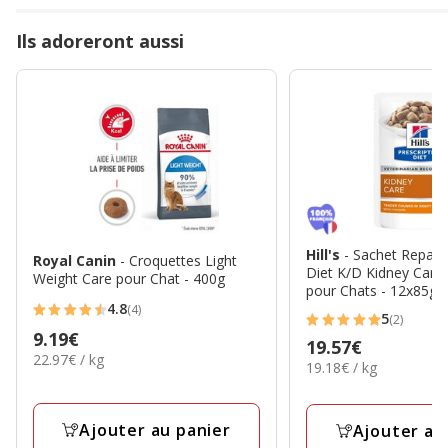
Ils adoreront aussi
Hill's
- Sachet Repas 
Royal Canin
- Croquettes Light
Diet K/D Kidney Care
Weight Care pour Chat - 400g
pour Chats - 12x85g
4.8
(4)
4.8
5
(2)
5
Prix
9.19€
étoiles
Prix
19.57€
étoiles
22.97€
22.97€ / kg
9.19€
avec
19.18€
19.18€ / kg
19.57€
par
avec
par
4
Kg
2
Kg
avis
avis
Ajouter au panier
Ajouter au