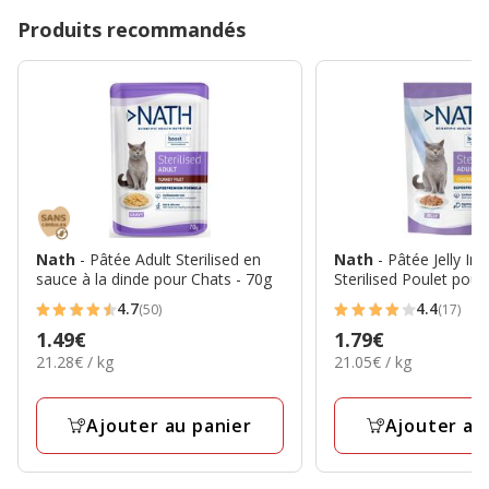
Produits recommandés
Nath
- Pâtée Adult Sterilised en
Nath
- Pâtée Jelly 
sauce à la dinde pour Chats - 70g
Sterilised Poulet pour
4.7
4.4
(50)
(17)
4.7
4.4
Prix
1.49€
Prix
1.79€
étoiles
étoiles
21.28€
21.05€
21.28€ / kg
21.05€ / kg
1.49€
1.79€
avec
avec
par
par
50
17
Kg
Kg
avis
avis
Ajouter au panier
Ajouter au