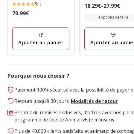
pour Chiens - 13Kg
5
(1)
Prix
18.29€
-
27.99€
étoiles
5
de
Prix
70.99€
avec
étoiles
4 options de taille
18.29€
70.99€
36
avec
à
avis
1
27.99€
avis
Ajouter au panier
Ajouter au panie
Pourquoi nous choisir ?
Paiement 100% sécurisé avec la possibilité de payer e
Retours jusqu’à 30 jours.
Modalités de retour
Profitez de remises exclusives, d'offres avec nos part
programme de fidélité Animalis+.
Je m’inscris
Plus de 40.000 clients satisfaits et animaux de compa