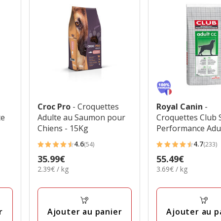
Croc Pro
- Croquettes
Royal Canin
-
te
Adulte au Saumon pour
Croquettes Club 
Chiens - 15Kg
Performance Adu
pour Chien - 15K
4.6
4.7
(54)
(233)
4.6
4.7
Prix
35.99€
Prix
55.49€
étoiles
étoiles
2.39€
3.69€
2.39€ / kg
3.69€ / kg
35.99€
55.49€
avec
avec
par
par
54
233
Kg
Kg
avis
avis
r
Ajouter au panier
Ajouter au p