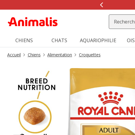
2
de
2,
message,
CHIENS
CHATS
AQUARIOPHILIE
OI
Accueil
Chiens
Alimentation
Croquettes