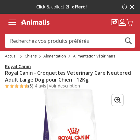
2
Click & collect 2h
offert !
de
2,
message,
Accueil
Chiens
Alimentation
Alimentation vétérinaire
Royal Canin
Royal Canin - Croquettes Veterinary Care Neutered
Adult Large Dog pour Chien - 12Kg
(5)
4 avis
|
Voir description