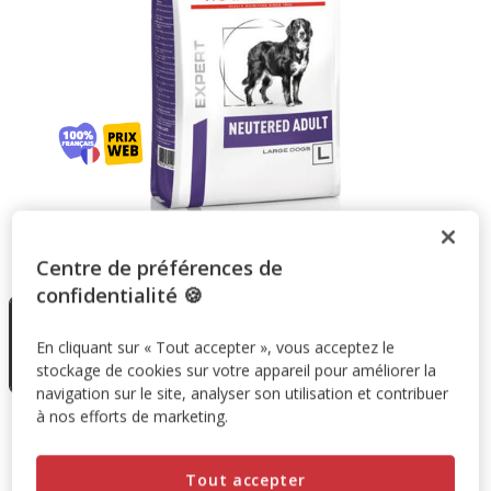
Taille:
12Kg
Centre de préférences de
confidentialité 🍪
En rupture
de stock
12Kg
En cliquant sur « Tout accepter », vous acceptez le
76.90€
stockage de cookies sur votre appareil pour améliorer la
(6.40€ / kg)
navigation sur le site, analyser son utilisation et contribuer
à nos efforts de marketing.
76.90€
Prix 76.90€, 6.40 EUR par kg
(6.40€ / kg)
Tout accepter
Temporairement en rupture de stock