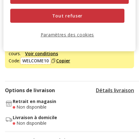
Découvrir des produits similaires
Tout refuser
Promotion disponible
Paramètres des cookies
-10% sur votre première commande* avec votre Carte
Animalis. Offre non cumulable aux autres promotions en
cours.
Voir conditions
Code:
WELCOME10
Copier
Options de livraison
Détails livraison
Retrait en magasin
Non disponible
Livraison à domicile
Non disponible