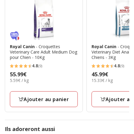
Royal Canin
- Croquettes
Royal Canin
- Croque
Veterinary Care Adult Medium Dog
Veterinary Diet Analle
pour Chien - 10Kg
Chiens - 3Kg
4.8
4.8
(9)
(9)
4.8
4.8
Prix
55.99€
Prix
45.99€
étoiles
étoiles
5.59€
15.33€
5.59€ / kg
15.33€ / kg
55.99€
45.99€
avec
avec
par
par
9
9
Kg
Kg
avis
avis
Ajouter au panier
Ajouter au
Ils adoreront aussi