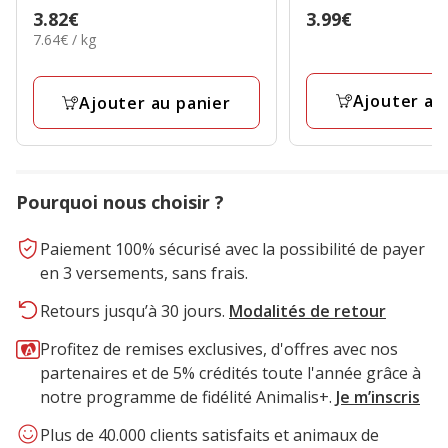
4.7
Prix
3.82€
Prix
3.99€
étoiles
étoiles
7.64€
7.64€ / kg
3.82€
3.99€
avec
avec
par
1
632
Kg
avis
avis
Ajouter au
Ajouter au panier
Pourquoi nous choisir ?
Paiement 100% sécurisé avec la possibilité de payer
en 3 versements, sans frais.
Retours jusqu’à 30 jours.
Modalités de retour
Profitez de remises exclusives, d'offres avec nos
partenaires et de 5% crédités toute l'année grâce à
notre programme de fidélité Animalis+.
Je m’inscris
Plus de 40.000 clients satisfaits et animaux de