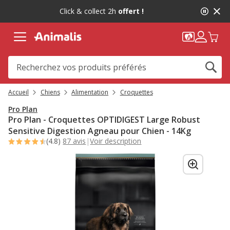
2
Click & collect 2h
offert !
de
2,
message,
Accueil
Chiens
Alimentation
Croquettes
Pro Plan
Pro Plan - Croquettes OPTIDIGEST Large Robust
Sensitive Digestion Agneau pour Chien - 14Kg
(4.8)
87 avis
|
Voir description