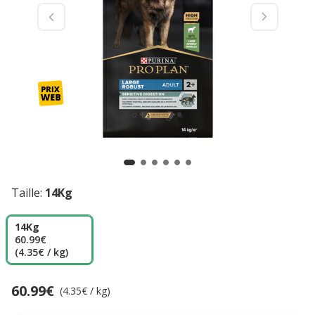
Taille:
14Kg
14Kg
60.99€
(4.35€ / kg)
60.99€
Prix 60.99€, 4.35 EUR par kg
(4.35€ / kg)