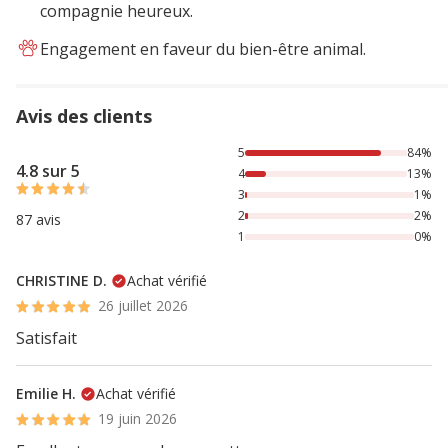
compagnie heureux.
Engagement en faveur du bien-être animal.
Avis des clients
84% des personnes lont noté avec {1} étoiles, 13% des pers
5
84%
4.8 sur 5
4
13%
3
1%
2
2%
87 avis
1
0%
CHRISTINE D.
Achat vérifié
26 juillet 2026
Satisfait
Emilie H.
Achat vérifié
19 juin 2026