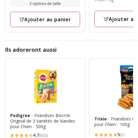
42.99€
par
avec
25.99€
2 options de taille
par
26
Kg
48
Kg
à
avis
avis
68.99€
Ajouter au
Ajouter au panier
Ils adoreront aussi
Pedigree
- Friandises Biscrok
Trixie
- Friandises Ch
Original de 3 Variétés de Viandes
pour Chien - 100g
pour Chien - 500g
5
(1)
4.7
(632)
5