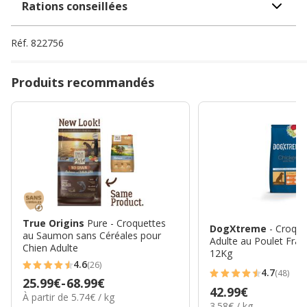
Rations conseillées
Réf.
822756
Produits recommandés
True Origins
Pure - Croquettes
DogXtreme
- Croque
au Saumon sans Céréales pour
Adulte au Poulet Frais
Chien Adulte
12Kg
4.6
(26)
4.6
4.7
(48)
4.7
Prix
25.99€
-
68.99€
étoiles
Prix
42.99€
étoiles
5.74€
À partir de 5.74€ / kg
de
avec
3.58€
3.58€ / kg