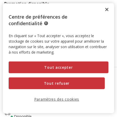
Promotion disponible
-10% sur votre première commande* avec votre Carte
Centre de préférences de
Animalis. Offre non cumulable aux autres promotions en
confidentialité 🍪
cours.
Voir conditions
Code:
WELCOME10
Copier
En cliquant sur « Tout accepter », vous acceptez le
stockage de cookies sur votre appareil pour améliorer la
navigation sur le site, analyser son utilisation et contribuer
à nos efforts de marketing.
Ajouter au panier
Tout accepter
Options de livraison
Détails livraison
Tout refuser
Retrait en magasin
Disponible
Voir la disponibilité en magasin
Retrait dans 2h
OFFERT
Paramètres des cookies
Livraison dans 72h offert dès 69€ d'achat
Livraison à domicile
Disponible