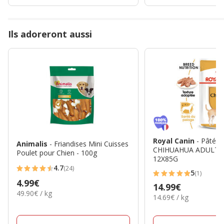
Ils adoreront aussi
Royal Canin
- Pâtée
Animalis
- Friandises Mini Cuisses
CHIHUAHUA ADULT po
Poulet pour Chien - 100g
12X85G
4.7
(24)
4.7
5
(1)
5
Prix
4.99€
étoiles
Prix
14.99€
étoiles
49.90€
49.90€ / kg
4.99€
avec
14.69€
14.69€ / kg
14.99€
par
avec
par
24
Kg
1
Kg
avis