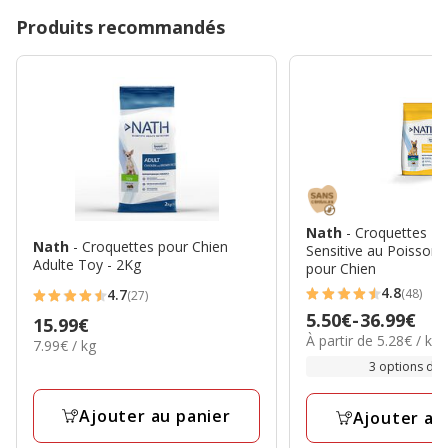
Produits recommandés
Nath
- Croquettes Mi
Nath
- Croquettes pour Chien
Sensitive au Poisson
Adulte Toy - 2Kg
pour Chien
4.8
(48)
4.7
(27)
4.8
4.7
Prix
5.50€
-
36.99€
Prix
15.99€
étoiles
étoiles
5.28€
À partir de 5.28€ / kg
de
7.99€
7.99€ / kg
15.99€
avec
avec
par
par
5.50€
3 options de t
48
Kg
27
Kg
à
avis
avis
36.99€
Ajouter au panier
Ajouter au