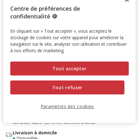
Promotion disponible
Centre de préférences de
confidentialité 🍪
-10% sur votre première commande* avec votre Carte
Animalis. Offre non cumulable aux autres promotions en
En cliquant sur « Tout accepter », vous acceptez le
cours.
Voir conditions
stockage de cookies sur votre appareil pour améliorer la
Code:
WELCOME10
Copier
navigation sur le site, analyser son utilisation et contribuer
à nos efforts de marketing.
Ajouter au panier
Tout accepter
Tout refuser
Options de livraison
Détails livraison
Retrait en magasin
Disponible
Paramètres des cookies
Voir la disponibilité en magasin
Retrait dans 2h
OFFERT
Livraison dans 72h offert dès 69€ d'achat
Livraison à domicile
Disponible