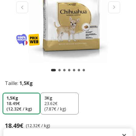
Taille:
1,5Kg
1,5Kg
3Kg
18.49€
23.62€
(12.32€ / kg)
(7.87€ / kg)
18.49€
Prix 18.49€, 12.32 EUR par kg
(12.32€ / kg)