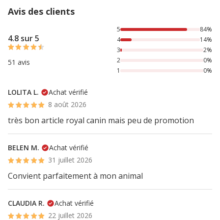
Avis des clients
84% des personnes lont noté avec {1} étoiles, 14% des per
5
84%
4.8 sur 5
4
14%
3
2%
2
0%
51 avis
1
0%
LOLITA L.
Achat vérifié
8 août 2026
très bon article royal canin mais peu de promotion
BELEN M.
Achat vérifié
31 juillet 2026
Convient parfaitement à mon animal
CLAUDIA R.
Achat vérifié
22 juillet 2026