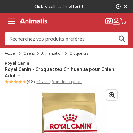
2
Click & collect 2h
offert !
de
2,
message,
Accueil
Chiens
Alimentation
Croquettes
Royal Canin
Royal Canin - Croquettes Chihuahua pour Chien
Adulte
(4.8)
51 avis
|
Voir description