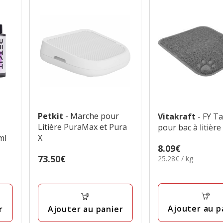
Petkit
- Marche pour
Vitakraft
- FY T
Litière PuraMax et Pura
pour bac à litière
ml
X
Prix
8.09€
Prix
73.50€
25.28€
25.28€ / kg
8.09€
par
73.50€
Kg
Ajouter au p
r
Ajouter au panier