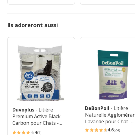
Ils adoreront aussi
DeBonPoil
- Litière
Duvoplus
- Litière
Naturelle Aggloméra
Premium Active Black
Lavande pour Chat -
Carbon pour Chats -
2.8Kg
12kg
4.6
(24)
4
4.6
(1)