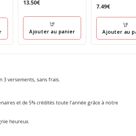
4
Prix
13.50€
Prix
7.49€
étoiles
13.50€
7.49€
avec
1
avis
Ajouter au panier
Ajouter au p
r
n 3 versements, sans frais.
enaires et de 5% crédités toute l'année grâce à notre
gnie heureux.