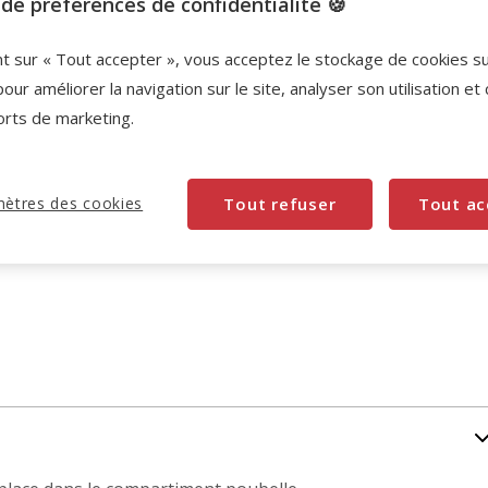
de préférences de confidentialité 🍪
Promotion disponible
nt sur « Tout accepter », vous acceptez le stockage de cookies s
-10% sur votre première commande* avec votre
pour améliorer la navigation sur le site, analyser son utilisation et
Carte Animalis. Offre non cumulable aux autres
orts de marketing.
promotions en cours.
Voir conditions
Code:
WELCOME10
Copier
ètres des cookies
Tout refuser
Tout ac