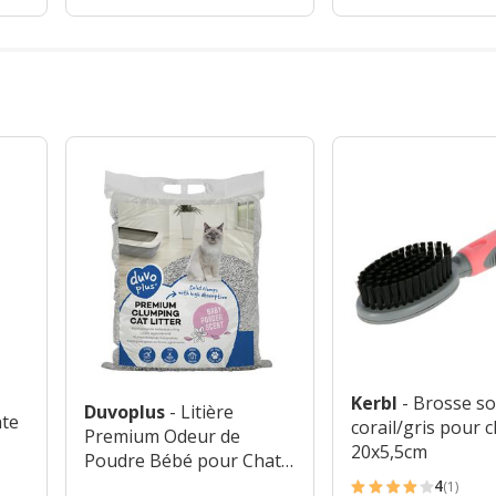
Kerbl
- Brosse s
Duvoplus
- Litière
nte
corail/gris pour c
Premium Odeur de
20x5,5cm
Poudre Bébé pour Chats
- 12kg
4
(1)