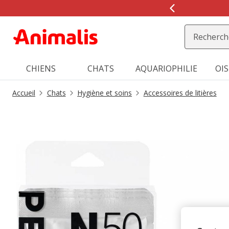
2
de
2,
message,
CHIENS
CHATS
AQUARIOPHILIE
OI
Accueil
Chats
Hygiène et soins
Accessoires de litières