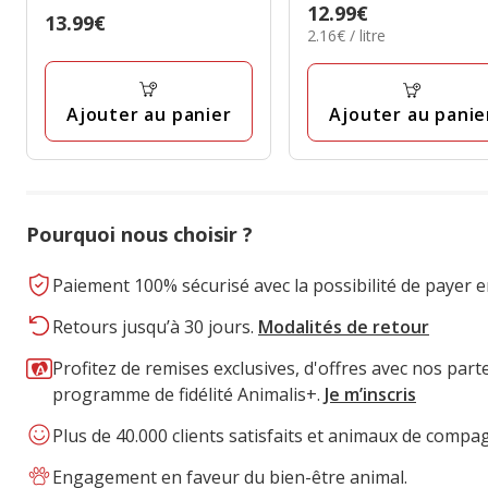
4
Prix
12.99€
étoiles
Prix
13.99€
étoiles
2.16€
2.16€ / litre
12.99€
avec
13.99€
avec
par
24
Litre
1
avis
avis
Ajouter au panier
Ajouter au panie
Pourquoi nous choisir ?
Paiement 100% sécurisé avec la possibilité de payer e
Retours jusqu’à 30 jours.
Modalités de retour
Profitez de remises exclusives, d'offres avec nos part
programme de fidélité Animalis+.
Je m’inscris
Plus de 40.000 clients satisfaits et animaux de compa
Engagement en faveur du bien-être animal.