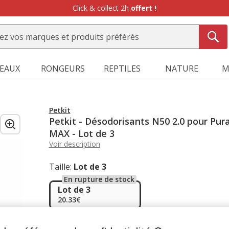
Click & collect 2h
offert !
SEAUX
RONGEURS
REPTILES
NATURE
M
Petkit
Petkit - Désodorisants N50 2.0 pour Pur
MAX - Lot de 3
Voir description
Taille:
Lot de 3
En rupture de stock
Lot de 3
20.33€