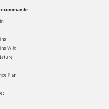
 recommande
in
ins
ins Wild
Nature
ence Plan
et