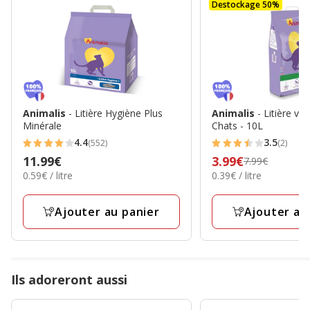
Destockage 50%
Animalis
- Litière Hygiène Plus
Animalis
- Litière vé
Minérale
Chats - 10L
4.4
3.5
(552)
(2)
4.4
3.5
Prix
11.99€
Prix
3.99€
7.99€
étoiles
étoiles
0.59€
0.39€
0.59€ / litre
0.39€ / litre
11.99€
précédent
avec
avec
par
par
7.99€,
552
2
Litre
Litre
prix
Ajouter au panier
Ajouter au
avis
avis
final
3.99€
Ils adoreront aussi