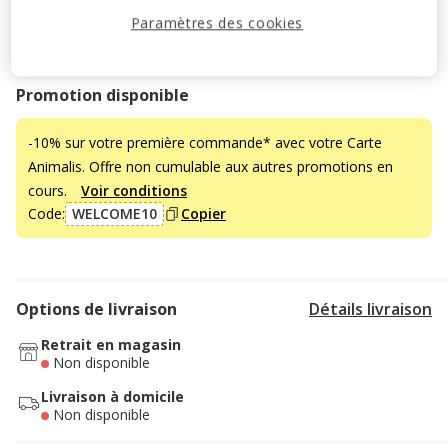
Temporairement en rupture de stock
Paramètres des cookies
Découvrir des produits similaires
Promotion disponible
-10% sur votre première commande* avec votre Carte
Animalis. Offre non cumulable aux autres promotions en
cours.
Voir conditions
Code:
WELCOME10
Copier
Options de livraison
Détails livraison
Retrait en magasin
Non disponible
Livraison à domicile
Non disponible