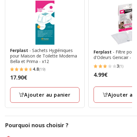
Ferplast
- Sachets Hygiéniques
Ferplast
- Filtre pou
pour Maison de Toilette Moderna
d'Odeurs Genicair - x
Bella et Prima - x12
3
(1)
3
4.8
(19)
4.8
Prix
4.99€
étoiles
Prix
17.90€
étoiles
4.99€
avec
17.90€
avec
1
19
Ajouter au
Ajouter au panier
avis
avis
Pourquoi nous choisir ?