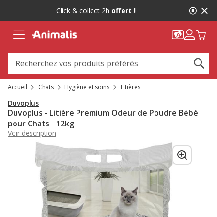
2
Click & collect 2h
offert !
de
2,
message,
Accueil
Chats
Hygiène et soins
Litières
Duvoplus
Duvoplus - Litière Premium Odeur de Poudre Bébé
pour Chats - 12kg
Voir description