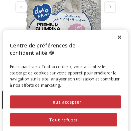
Centre de préférences de
confidentialité 🍪
En cliquant sur « Tout accepter », vous acceptez le
stockage de cookies sur votre appareil pour améliorer la
navigation sur le site, analyser son utilisation et contribuer
Taille:
12kg
à nos efforts de marketing.
En rupture
de stock
12kg
Tout accepter
13.50€
Tout refuser
13.50€
Prix 13.50€