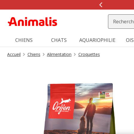
2
de
2,
message,
CHIENS
CHATS
AQUARIOPHILIE
OI
Accueil
Chiens
Alimentation
Croquettes