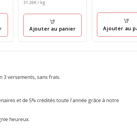
31.26€
2.54€
31.26€ / kg
4.69€
avec
avec
par
1
25
Kg
avis
avis
Ajouter au p
r
Ajouter au panier
n 3 versements, sans frais.
enaires et de 5% crédités toute l'année grâce à notre
gnie heureux.