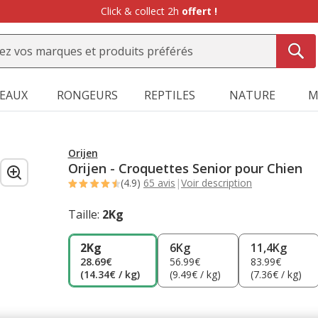
Click & collect 2h
offert !
SEAUX
RONGEURS
REPTILES
NATURE
M
Orijen
Orijen - Croquettes Senior pour Chien
(4.9)
65 avis
|
Voir description
Taille:
2Kg
2Kg
6Kg
11,4Kg
28.69€
56.99€
83.99€
(14.34€ / kg)
(9.49€ / kg)
(7.36€ / kg)