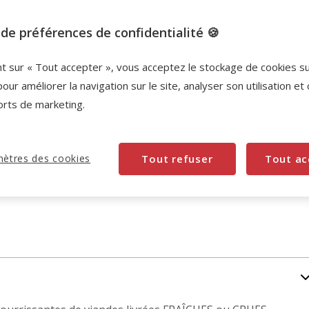
Promotion disponible
de préférences de confidentialité 🍪
-10% sur votre première commande* avec votre
Carte Animalis. Offre non cumulable aux autres
nt sur « Tout accepter », vous acceptez le stockage de cookies s
promotions en cours.
Voir conditions
pour améliorer la navigation sur le site, analyser son utilisation et
Code:
WELCOME10
Copier
orts de marketing.
ètres des cookies
Tout refuser
Tout ac