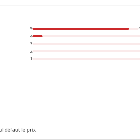
5
sonnes lont noté avec {1} étoiles,
4
3
2
1
l défaut le prix.