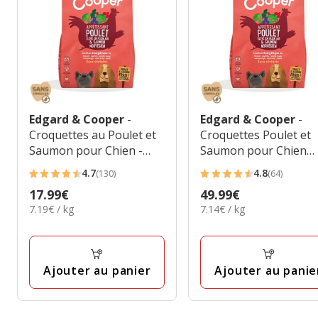
Edgard & Cooper
-
Edgard & Cooper
-
Croquettes au Poulet et
Croquettes Poulet et
Saumon pour Chien -
Saumon pour Chien
2,5Kg
Senior - 7Kg
4.7
4.8
(130)
(64)
4.7
4.8
Prix
17.99€
Prix
49.99€
étoiles
étoiles
7.19€
7.14€
7.19€ / kg
7.14€ / kg
17.99€
49.99€
avec
avec
par
par
130
64
Kg
Kg
avis
avis
Ajouter au panier
Ajouter au panie