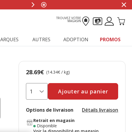
TROUVEZ VOTRE
MAGASIN
ARQUES
AUTRES
ADOPTION
PROMOS
28.69€
Prix 28.69€, 14.34 EUR par kg
(14.34€ / kg)
Ajouter au panier
Options de livraison
Détails livraison
Retrait en magasin
Disponible
Voir la disponibilité en magasin