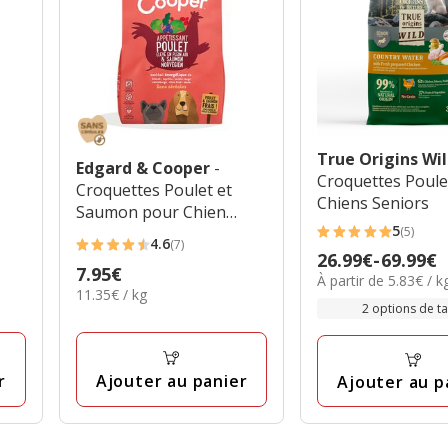
True Origins Wi
Edgard & Cooper
-
Croquettes Poule
Croquettes Poulet et
Chiens Seniors
Saumon pour Chien
5
(5)
Senior - 700g
5
4.6
(7)
4.6
Prix
26.99€
-
69.99€
étoiles
Prix
7.95€
étoiles
5.83€
À partir de 5.83€ / k
de
avec
11.35€
11.35€ / kg
7.95€
par
avec
26.99€
2 options de tai
par
5
Kg
7
à
Kg
avis
avis
69.99€
r
Ajouter au panier
Ajouter au p