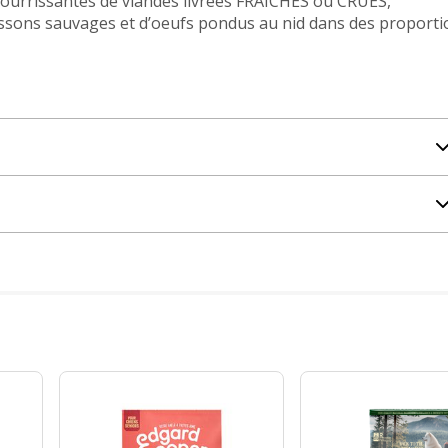
nourrissantes de viandes livrées FRAÎCHES ou CRUES,
oissons sauvages et d’oeufs pondus au nid dans des proport