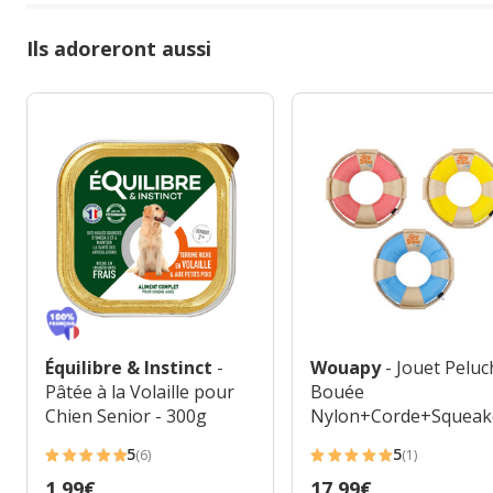
Ils adoreront aussi
Équilibre & Instinct
-
Wouapy
- Jouet Pelu
Pâtée à la Volaille pour
Bouée
Chien Senior - 300g
Nylon+Corde+Squeake
M
5
5
(6)
(1)
5
5
Prix
1.99€
Prix
17.99€
étoiles
étoiles