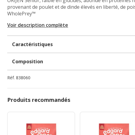
ORIJEN Senior, faible en glucides, abonde en protéines 
provenant de poulet et de dinde élevés en liberté, de p
WholePrey™
Voir description complète
Caractéristiques
Composition
Réf.
838060
Produits recommandés