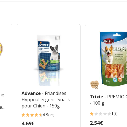
Advance
- Friandises
che
Trixie
- PREMIO 
Hyppoallergenic Snack
- 100 g
pour Chien - 150g
r -
1
(1)
4.9
(25)
1
4.9
Prix
2.54€
Prix
4.69€
étoiles
étoiles