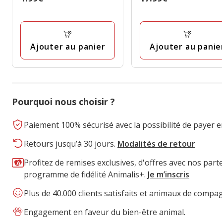
1.99€
17.99€
avec
avec
6
1
avis
avis
Ajouter au panier
Ajouter au panie
Pourquoi nous choisir ?
Paiement 100% sécurisé avec la possibilité de payer e
Retours jusqu’à 30 jours.
Modalités de retour
Profitez de remises exclusives, d'offres avec nos part
programme de fidélité Animalis+.
Je m’inscris
Plus de 40.000 clients satisfaits et animaux de compa
Engagement en faveur du bien-être animal.