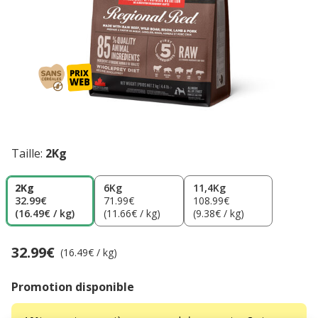
Taille:
2Kg
2Kg
6Kg
11,4Kg
32.99€
71.99€
108.99€
(16.49€ / kg)
(11.66€ / kg)
(9.38€ / kg)
32.99€
Prix 32.99€, 16.49 EUR par kg
(16.49€ / kg)
Promotion disponible