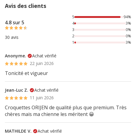
Avis des clients
94% des personnes lont noté avec {1} étoiles, 3% des pers
5
94%
4.8 sur 5
4
3%
3
0%
2
0%
30 avis
1
3%
Anonyme.
Achat vérifié
22 juin 2026
Tonicité et vigueur
Jean-Luc Z.
Achat vérifié
11 juin 2026
Croquettes ORIJEN de qualité plus que premium. Très
chères mais ma chienne les méritent 😀
MATHILDE V.
Achat vérifié