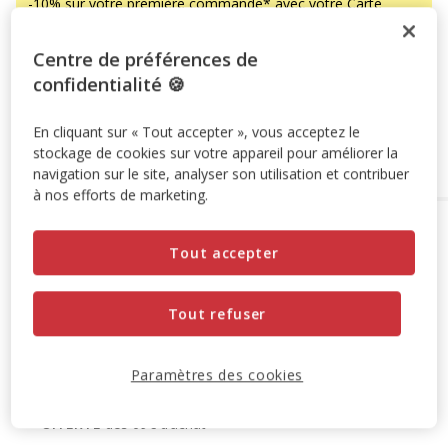
-10% sur votre première commande* avec votre Carte
Animalis. Offre non cumulable aux autres promotions en
cours.
Voir conditions
Centre de préférences de
Code:
WELCOME10
Copier
confidentialité 🍪
En cliquant sur « Tout accepter », vous acceptez le
Ajouter au panier
stockage de cookies sur votre appareil pour améliorer la
navigation sur le site, analyser son utilisation et contribuer
à nos efforts de marketing.
Options de livraison
Détails livraison
Tout accepter
Retrait en magasin
Disponible
Voir la disponibilité en magasin
Tout refuser
Retrait dans 2h
OFFERT
Livraison dans 72h offert dès 69€ d'achat
Livraison à domicile
Paramètres des cookies
Disponible
Expédition sous 24h ouvrées
OFFERTE
dès 69€ d’achat