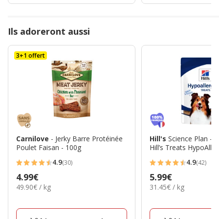
Ils adoreront aussi
3+1 offert
Carnilove
- Jerky Barre Protéinée
Hill's
Science Plan - F
Poulet Faisan - 100g
Hill’s Treats HypoAlle
4.9
4.9
(30)
(42)
4.9
4.9
Prix
4.99€
Prix
5.99€
étoiles
étoiles
49.90€
31.45€
49.90€ / kg
31.45€ / kg
4.99€
5.99€
avec
avec
par
par
30
42
Kg
Kg
avis
avis