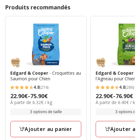
Produits recommandés
Edgard & Cooper
- Croquettes au
Edgard & Cooper
- 
Saumon pour Chien
l'Agneau pour Chien
4.8
4.8
(274)
(286)
4.8
4.8
Prix
22.90€
-
75.90€
Prix
22.90€
-
76.90€
étoiles
étoiles
6.32€
6.40€
À partir de 6.32€ / kg
À partir de 6.40€ / kg
de
de
avec
avec
par
par
22.90€
22.90€
3 options de taille
3 options de t
274
286
Kg
Kg
à
à
avis
avis
75.90€
76.90€
Ajouter au panier
Ajouter au