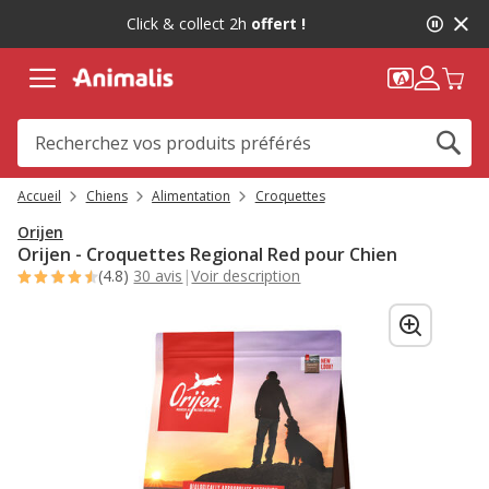
2
Click & collect 2h
offert !
de
2,
message,
Accueil
Chiens
Alimentation
Croquettes
Orijen
Orijen - Croquettes Regional Red pour Chien
(4.8)
30 avis
|
Voir description