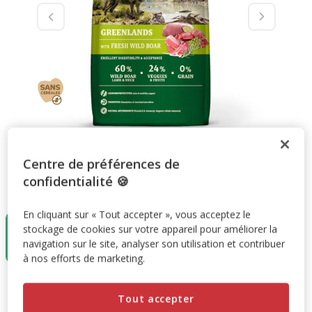
Centre de préférences de
confidentialité 🍪
Taille:
3Kg
En cliquant sur « Tout accepter », vous acceptez le
3Kg
12Kg
stockage de cookies sur votre appareil pour améliorer la
26.99€
69.99€
navigation sur le site, analyser son utilisation et contribuer
(8.99€ / kg)
(5.83€ / kg)
à nos efforts de marketing.
26.99€
Prix 26.99€, 8.99 EUR par kg
(8.99€ / kg)
Tout accepter