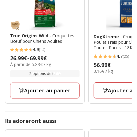
True Origins Wild
- Croquettes
DogXtreme
- Croque
Bœuf pour Chiens Adultes
Poulet Frais pour Chi
Toutes Races - 18Kg
4.9
(14)
4.9
4.7
(25)
Prix
26.99€
-
69.99€
4.7
étoiles
5.83€
Prix
56.99€
À partir de 5.83€ / kg
de
étoiles
avec
par
3.16€
3.16€ / kg
56.99€
26.99€
2 options de taille
avec
14
Kg
par
à
25
avis
Kg
69.99€
avis
Ajouter au
Ajouter au panier
Ils adoreront aussi