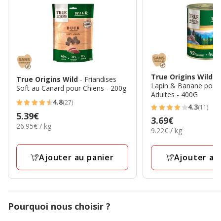
True Origins Wild
-
True Origins Wild
- Friandises
Lapin & Banane pour
Soft au Canard pour Chiens - 200g
Adultes - 400G
4.8
(27)
4.8
4.3
(11)
4.3
Prix
5.39€
étoiles
Prix
3.69€
étoiles
26.95€
26.95€ / kg
5.39€
9.22€
avec
9.22€ / kg
3.69€
par
avec
par
27
Kg
11
Kg
avis
Ajouter au panier
Ajouter au
avis
Pourquoi nous choisir ?