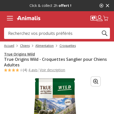
2
Click & collect 2h
offert !
de
2,
message,
Accueil
Chiens
Alimentation
Croquettes
True Origins Wild
True Origins Wild - Croquettes Sanglier pour Chiens
Adultes
(4)
4 avis
|
Voir description