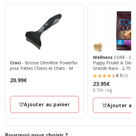
Wellness
CORE - Cro
Croci
- Brosse Démêloir Powerfur
Puppy Poulet & Dinde
pour Pattes Chiens et Chats - M
Grande Race - 2,75Kg
4.7
(20)
4.7
Prix
20.99€
Prix
23.95€
étoiles
20.99€
8.70€
8.70€ / kg
23.95€
avec
par
20
Kg
Ajouter au panier
Ajouter au
avis
Pourquoi nous choisir ?