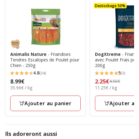
Destockage 50%
Animalis Nature
- Friandises
DogXtreme
- Friand
Tendres Escalopes de Poulet pour
avec Poulet Frais pou
Chien - 250g
200g
4.8
5
(34)
(3)
4.8
5
Prix
8.99€
Prix
2.25€
4.50€
étoiles
étoiles
35.96€
11.25€
35.96€ / kg
11.25€ / kg
8.99€
précédent
avec
avec
par
par
4.50€,
34
3
Kg
Kg
Ajouter au panier
prix
Ajouter au
avis
avis
final
2.25€
Ils adoreront aussi