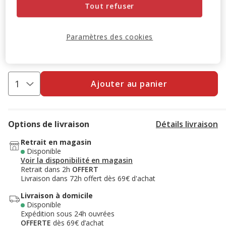
Tout refuser
-10% sur votre première commande* avec votre Carte
Animalis. Offre non cumulable aux autres promotions en
cours.
Voir conditions
Paramètres des cookies
Code:
WELCOME10
Copier
Ajouter au panier
Options de livraison
Détails livraison
Retrait en magasin
Disponible
Voir la disponibilité en magasin
Retrait dans 2h
OFFERT
Livraison dans 72h offert dès 69€ d'achat
Livraison à domicile
Disponible
Expédition sous 24h ouvrées
OFFERTE
dès 69€ d’achat