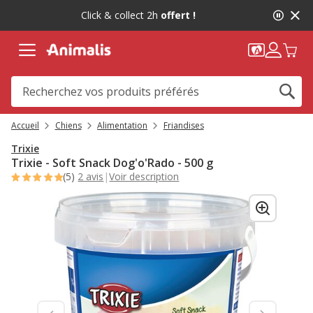
2
Click & collect 2h
offert !
de
2,
message,
Accueil
Chiens
Alimentation
Friandises
Trixie
Trixie - Soft Snack Dog'o'Rado - 500 g
(5)
2 avis
|
Voir description