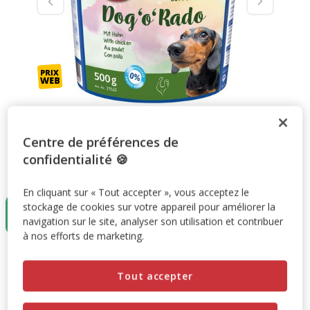
Centre de préférences de
confidentialité 🍪
Taille:
500 g
En cliquant sur « Tout accepter », vous acceptez le
stockage de cookies sur votre appareil pour améliorer la
500 g
4.99€
navigation sur le site, analyser son utilisation et contribuer
à nos efforts de marketing.
4.99€
Prix 4.99€
Tout accepter
Promotion disponible