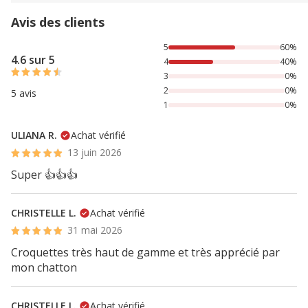
Avis des clients
60% des personnes lont noté avec {1} étoiles, 40% des per
5
60%
4.6 sur 5
4
40%
3
0%
2
0%
5 avis
1
0%
ULIANA R.
Achat vérifié
13 juin 2026
Super 👍👍👍
CHRISTELLE L.
Achat vérifié
31 mai 2026
Croquettes très haut de gamme et très apprécié par
mon chatton
CHRISTELLE L.
Achat vérifié