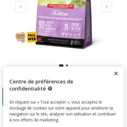
Taille:
1,8Kg
Centre de préférences de
confidentialité 🍪
1,8Kg
31.44€
(17.46€ / kg)
En cliquant sur « Tout accepter », vous acceptez le
stockage de cookies sur votre appareil pour améliorer la
navigation sur le site, analyser son utilisation et contribuer
31.44€
Prix 31.44€, 17.46 EUR par kg
(17.46€ / kg)
à nos efforts de marketing.