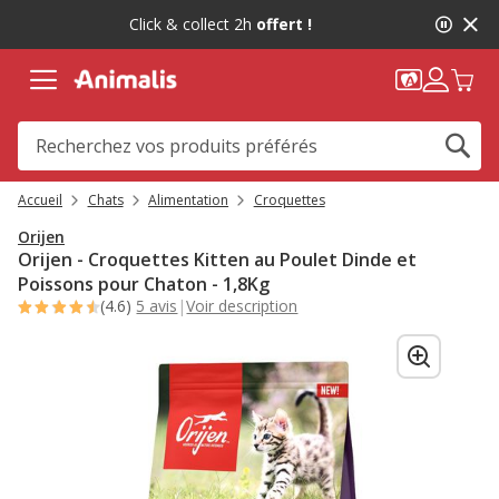
2
Click & collect 2h
offert !
de
2,
message,
Accueil
Chats
Alimentation
Croquettes
Orijen
Orijen - Croquettes Kitten au Poulet Dinde et
Poissons pour Chaton - 1,8Kg
(4.6)
5 avis
|
Voir description