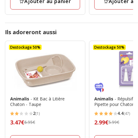
Ajouter au panier
Ajouter au
Ils adoreront aussi
Destockage 50%
Destockage 50%
Animalis
- Kit Bac à Litière
Animalis
- Répulsif I
Chaton - Taupe
Pipette pour Chaton 
2
4.4
(1)
(47)
2
4.4
Prix
3.47€
Prix
2.99€
6.95€
5.99€
étoiles
étoiles
précédent
précédent
avec
avec
6.95€,
5.99€,