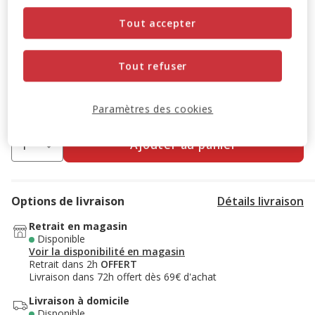
Promotion disponible
Tout accepter
-10% sur votre première commande* avec votre Carte
Animalis. Offre non cumulable aux autres promotions en
Tout refuser
cours.
Voir conditions
Code:
WELCOME10
Copier
Paramètres des cookies
Ajouter au panier
Options de livraison
Détails livraison
Retrait en magasin
Disponible
Voir la disponibilité en magasin
Retrait dans 2h
OFFERT
Livraison dans 72h offert dès 69€ d'achat
Livraison à domicile
Disponible