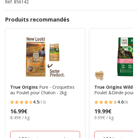
Réf.
856142
Produits recommandés
True Origins
Pure - Croquettes
True Origins Wild
-
au Poulet pour Chaton - 2kg
Poulet &Dinde pour C
4.5
4.6
(13)
(9)
4.5
4.6
Prix
16.99€
Prix
19.99€
étoiles
étoiles
8.49€
9.99€
8.49€ / kg
9.99€ / kg
16.99€
19.99€
avec
avec
par
par
13
9
Kg
Kg
avis
avis