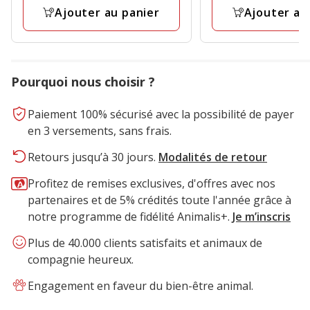
1
47
Ajouter au panier
Ajouter au
prix
prix
avis
avis
final
final
3.47€
2.99€
Pourquoi nous choisir ?
Paiement 100% sécurisé avec la possibilité de payer
en 3 versements, sans frais.
Retours jusqu’à 30 jours.
Modalités de retour
Profitez de remises exclusives, d'offres avec nos
partenaires et de 5% crédités toute l'année grâce à
notre programme de fidélité Animalis+.
Je m’inscris
Plus de 40.000 clients satisfaits et animaux de
compagnie heureux.
Engagement en faveur du bien-être animal.