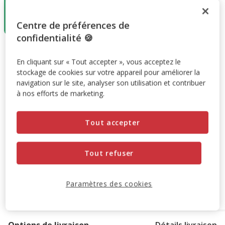
11.99€
8.39€
Centre de préférences de
(6.99€ / kg)
confidentialité 🍪
11.99€
-30%
Prix antérieur 11.99€, Vous économisez 30%, Prix final 8.3
En cliquant sur « Tout accepter », vous acceptez le
8.39€
(6.99€ / kg)
stockage de cookies sur votre appareil pour améliorer la
navigation sur le site, analyser son utilisation et contribuer
Promotion disponible
à nos efforts de marketing.
6+1 offert
SUPER LOTS : 6 achetés = le 7ème offert à
Tout accepter
l'ajout de 7 produits au panier.
Offre valable sur une
sélection de produits.
Retrouvez la sélection
.
Voir conditions
Tout refuser
Paramètres des cookies
Retrait en magasin