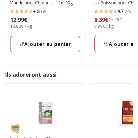
Viande pour Chatons - 12x100g
au Poisson pour Chat
4.9
4.7
(19)
(376)
4.9
4.7
Prix
12.99€
Prix
8.39€
11.99€
étoiles
étoiles
10.82€
6.99€
10.82€ / kg
6.99€ / kg
12.99€
précédent
avec
avec
par
par
11.99€,
19
376
Kg
Kg
prix
avis
avis
Ajouter au panier
Ajouter au
final
8.39€
Ils adoreront aussi