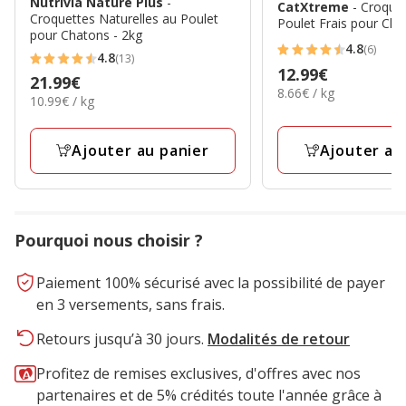
Nutrivia Nature Plus
-
CatXtreme
- Croquet
Croquettes Naturelles au Poulet
Poulet Frais pour Cha
pour Chatons - 2kg
4.8
(6)
4.8
4.8
(13)
4.8
Prix
12.99€
étoiles
Prix
21.99€
étoiles
8.66€
8.66€ / kg
12.99€
10.99€
avec
10.99€ / kg
21.99€
par
avec
par
6
Kg
13
Kg
avis
Ajouter au
Ajouter au panier
avis
Pourquoi nous choisir ?
Paiement 100% sécurisé avec la possibilité de payer
en 3 versements, sans frais.
Retours jusqu’à 30 jours.
Modalités de retour
Profitez de remises exclusives, d'offres avec nos
partenaires et de 5% crédités toute l'année grâce à