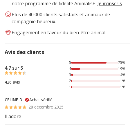
notre programme de fidélité Animalis+.
Je m’inscris
Plus de 40.000 clients satisfaits et animaux de
compagnie heureux.
Engagement en faveur du bien-être animal.
Avis des clients
75% des personnes lont noté avec {1} étoiles, 19% des per
5
75%
4.7 sur 5
4
19%
3
4%
2
1%
426 avis
1
1%
CELINE D.
Achat vérifié
28 décembre 2025
Il adore