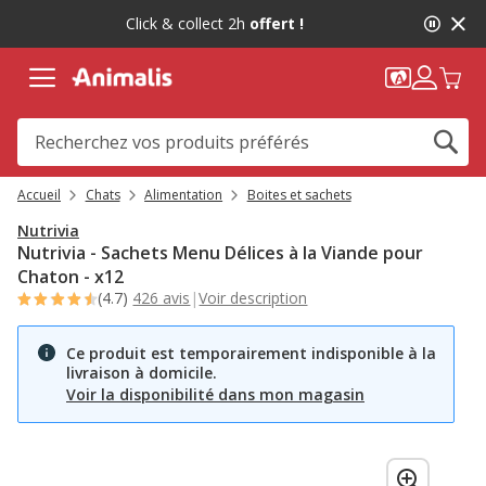
2
Click & collect 2h
offert !
de
2,
message,
Accueil
Chats
Alimentation
Boites et sachets
Nutrivia
Nutrivia - Sachets Menu Délices à la Viande pour
Chaton - x12
(4.7)
426 avis
|
Voir description
Ce produit est temporairement indisponible à la
livraison à domicile.
Voir la disponibilité dans mon magasin