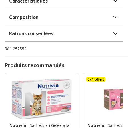
Caractéristiques
Composition
Rations conseillées
Réf.
252552
Produits recommandés
6+1 offert
Nutrivia
- Sachets en Gelée à la
Nutrivia
- Sachets M