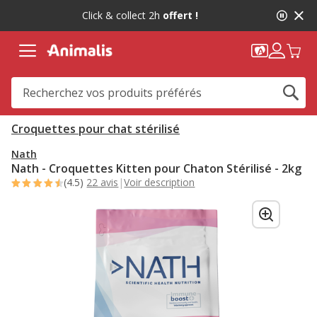
2
Click & collect 2h
offert !
de
2,
message,
Croquettes pour chat stérilisé
Nath
Nath - Croquettes Kitten pour Chaton Stérilisé - 2kg
(4.5)
22 avis
|
Voir description