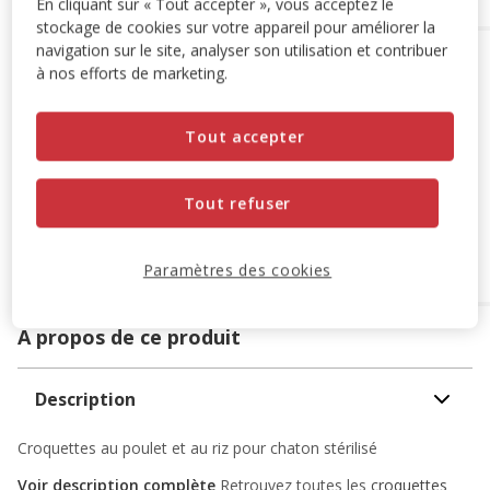
En cliquant sur « Tout accepter », vous acceptez le
stockage de cookies sur votre appareil pour améliorer la
navigation sur le site, analyser son utilisation et contribuer
Options de livraison
Détails livraison
à nos efforts de marketing.
Retrait en magasin
Disponible
Tout accepter
Voir la disponibilité en magasin
Retrait dans 2h
OFFERT
Livraison dans 72h offert dès 69€ d'achat
Tout refuser
Livraison à domicile
Disponible
Expédition sous 24h ouvrées
Paramètres des cookies
OFFERTE
dès 69€ d’achat
A propos de ce produit
Description
Croquettes au poulet et au riz pour chaton stérilisé
Voir description complète
Retrouvez toutes les
croquettes