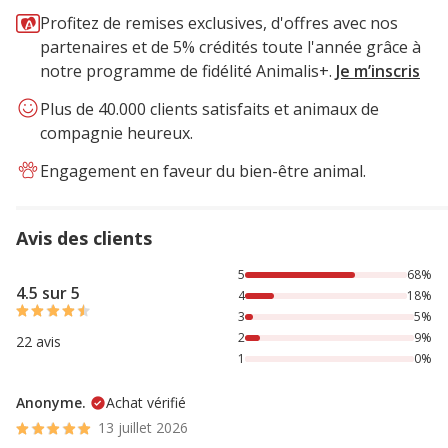
Profitez de remises exclusives, d'offres avec nos
partenaires et de 5% crédités toute l'année grâce à
notre programme de fidélité Animalis+.
Je m’inscris
Plus de 40.000 clients satisfaits et animaux de
compagnie heureux.
Engagement en faveur du bien-être animal.
Avis des clients
68% des personnes lont noté avec {1} étoiles, 18% des pers
5
68%
4.5 sur 5
4
18%
3
5%
2
9%
22 avis
1
0%
Anonyme.
Achat vérifié
13 juillet 2026