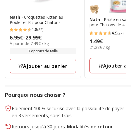
Nath
- Croquettes Kitten au
Nath
- Pâtée en sau
Poulet et Riz pour Chatons
pour Chatons de 4 à 
4.8
(82)
4.8
4.9
(27)
4.9
Prix
6.95€
-
29.99€
étoiles
Prix
1.49€
étoiles
7.49€
À partir de 7.49€ / kg
de
avec
21.28€
21.28€ / kg
1.49€
par
avec
6.95€
3 options de taille
par
82
Kg
27
Kg
à
avis
avis
29.99€
Ajouter au
Ajouter au panier
Pourquoi nous choisir ?
Paiement 100% sécurisé avec la possibilité de payer
en 3 versements, sans frais.
Retours jusqu’à 30 jours.
Modalités de retour