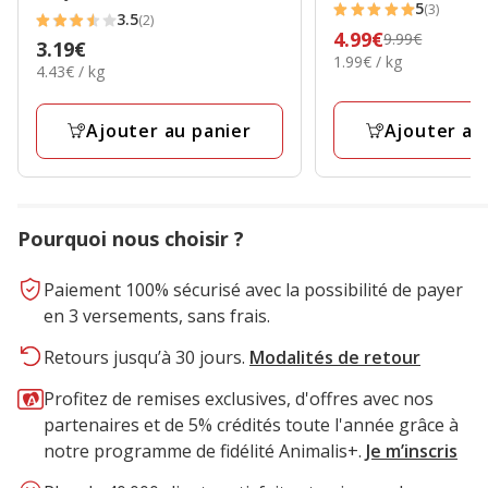
5
(3)
5
3.5
(2)
3.5
Prix
4.99€
9.99€
étoiles
Prix
3.19€
étoiles
1.99€
1.99€ / kg
précédent
4.43€
avec
4.43€ / kg
3.19€
par
avec
9.99€,
par
3
Kg
2
Kg
prix
avis
Ajouter au
Ajouter au panier
avis
final
4.99€
Pourquoi nous choisir ?
Paiement 100% sécurisé avec la possibilité de payer
en 3 versements, sans frais.
Retours jusqu’à 30 jours.
Modalités de retour
Profitez de remises exclusives, d'offres avec nos
partenaires et de 5% crédités toute l'année grâce à
notre programme de fidélité Animalis+.
Je m’inscris