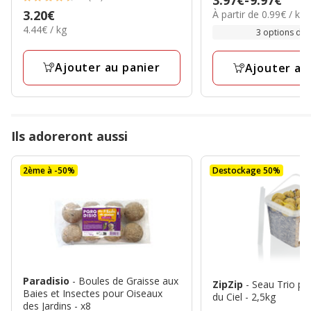
3.97€
-
9.97€
4.8
étoiles
0.99€
Prix
3.20€
À partir de 0.99€ / kg
de
étoiles
avec
par
4.44€
4.44€ / kg
3.20€
3.97€
3 options de t
avec
587
Kg
par
à
77
Kg
avis
9.97€
Ajouter au panier
Ajouter au
avis
Ils adoreront aussi
2ème à -50%
Destockage 50%
Paradisio
- Boules de Graisse aux
ZipZip
- Seau Trio p
Baies et Insectes pour Oiseaux
du Ciel - 2,5kg
des Jardins - x8