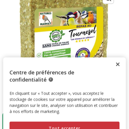
Centre de préférences de
confidentialité 🍪
En cliquant sur « Tout accepter », vous acceptez le
stockage de cookies sur votre appareil pour améliorer la
Taille:
300g
navigation sur le site, analyser son utilisation et contribuer
à nos efforts de marketing.
Destockage
50%
300g
Tout accepter
3.50€