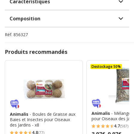
Caractéristiques
Composition
Réf.
856327
Produits recommandés
Destockage 50%
Animalis
- Mélange 
Animalis
- Boules de Graisse aux
pour Oiseaux des Jard
Baies et Insectes pour Oiseaux
des Jardins - x8
4.7
(587)
4.7
4.8
(77)
Prix