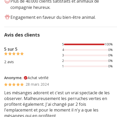
Plus de 40.000 clients satisfaits et animaux de
compagnie heureux.
Engagement en faveur du bien-être animal.
Avis des clients
100% des personnes lont noté avec {1} étoiles,
5
100%
5 sur 5
4
0%
3
0%
2
0%
2 avis
1
0%
Anonyme.
Achat vérifié
28 mars 2024
Les mésanges adorent et c'est un vrai spectacle de les
observer. Malheureusement les perruches vertes en
profitent également. J'ai changé par 2 fois
l'emplacement et pour le moment il n'y a que les
mésanges qui en profitent