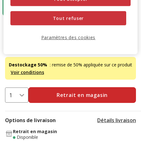
1.75€
(5.83€ / kg)
Tout refuser
3.50€
-50%
Prix antérieur 3.50€, Vous économisez 50%, Prix final 1.75
1.75€
(5.83€ / kg)
Paramètres des cookies
Promotion disponible
Destockage 50%
: remise de 50% appliquée sur ce produit
Voir conditions
Retrait en magasin
Options de livraison
Détails livraison
Retrait en magasin
Disponible