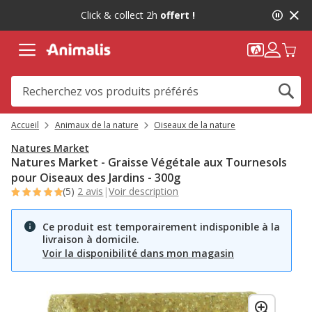
2
Click & collect 2h
offert !
de
2,
message,
Accueil
Animaux de la nature
Oiseaux de la nature
Natures Market
Natures Market - Graisse Végétale aux Tournesols
pour Oiseaux des Jardins - 300g
(5)
2 avis
|
Voir description
Ce produit est temporairement indisponible à la
livraison à domicile.
Voir la disponibilité dans mon magasin