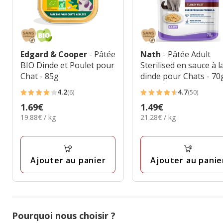
Edgard & Cooper
- Pâtée
Nath
- Pâtée Adult
BIO Dinde et Poulet pour
Sterilised en sauce à l
Chat - 85g
dinde pour Chats - 70
4.2
4.7
(6)
(50)
4.2
4.7
Prix
1.69€
Prix
1.49€
étoiles
étoiles
19.88€
21.28€
19.88€ / kg
21.28€ / kg
1.69€
1.49€
avec
avec
par
par
6
50
Kg
Kg
avis
avis
Ajouter au panier
Ajouter au panie
Pourquoi nous choisir ?