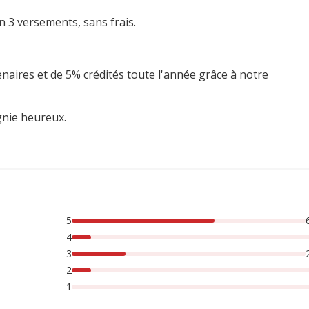
n 3 versements, sans frais.
enaires et de 5% crédités toute l'année grâce à notre
gnie heureux.
5
sonnes lont noté avec {1} étoiles, 23% des personnes lont not
4
3
2
1