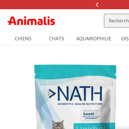
2
de
2,
message,
CHIENS
CHATS
AQUARIOPHILIE
OI