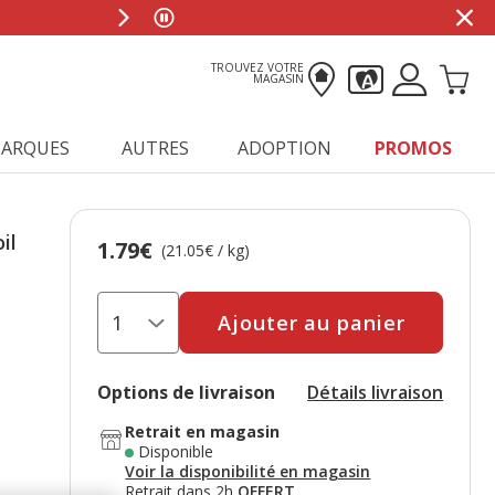
TROUVEZ VOTRE
MAGASIN
ARQUES
AUTRES
ADOPTION
PROMOS
il
1.79€
Prix 1.79€, 21.05 EUR par kg
(21.05€ / kg)
Ajouter au panier
Options de livraison
Détails livraison
Retrait en magasin
Disponible
Voir la disponibilité en magasin
Retrait dans 2h
OFFERT