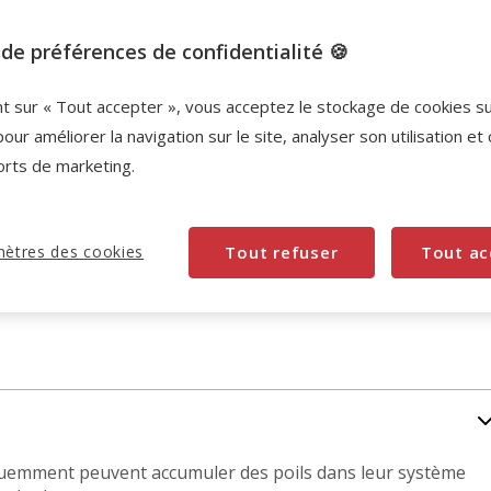
Promotion disponible
de préférences de confidentialité 🍪
L'achat de ce produit est possible à partir de 6
quantités ajoutées au panier.
nt sur « Tout accepter », vous acceptez le stockage de cookies s
pour améliorer la navigation sur le site, analyser son utilisation et
orts de marketing.
ètres des cookies
Tout refuser
Tout ac
fréquemment peuvent accumuler des poils dans leur système