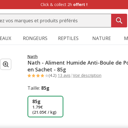
Click & collect 2h
offert !
SEAUX
RONGEURS
REPTILES
NATURE
M
Nath
Nath - Aliment Humide Anti-Boule de Po
en Sachet - 85g
(4.2)
13 avis
|
Voir description
Taille:
85g
85g
1.79€
(21.05€ / kg)