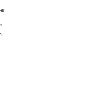
ils
es
ût