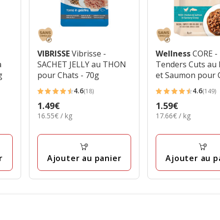
VIBRISSE
Vibrisse -
Wellness
CORE -
a
SACHET JELLY au THON
Tenders Cuts au 
g
pour Chats - 70g
et Saumon pour C
85g
4.6
4.6
(18)
(149)
4.6
4.6
Prix
1.49€
Prix
1.59€
étoiles
étoiles
16.55€
17.66€
16.55€ / kg
17.66€ / kg
1.49€
1.59€
avec
avec
par
par
18
149
Kg
Kg
avis
avis
r
Ajouter au panier
Ajouter au p