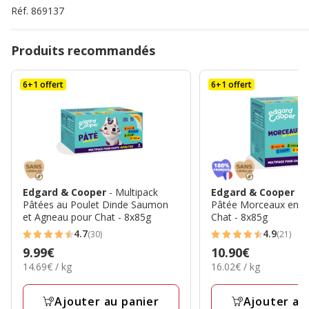
Réf.
869137
Produits recommandés
6+1 offert
6+1 offert
Edgard & Cooper
- Multipack
Edgard & Cooper
- 
Pâtées au Poulet Dinde Saumon
Pâtée Morceaux en S
et Agneau pour Chat - 8x85g
Chat - 8x85g
4.7
4.9
(30)
(21)
4.7
4.9
Prix
9.99€
Prix
10.90€
étoiles
étoiles
14.69€
16.02€
14.69€ / kg
16.02€ / kg
9.99€
10.90€
avec
avec
par
par
30
21
Kg
Kg
Ajouter au panier
Ajouter au
avis
avis