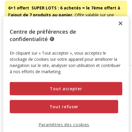
6+1 offert
SUPER LOTS : 6 achetés = le 7ème offert à
l'ajout de 7 produits au panier.
Offre valable sur une
sélection de produits.
Retrouvez la sélection
.
Voir conditions
Centre de préférences de
confidentialité 🍪
Ajouter au panier
En cliquant sur « Tout accepter », vous acceptez le
stockage de cookies sur votre appareil pour améliorer la
navigation sur le site, analyser son utilisation et contribuer
à nos efforts de marketing.
Options de livraison
Détails livraison
Retrait en magasin
Tout accepter
Disponible
Voir la disponibilité en magasin
Retrait dans 2h
OFFERT
Livraison dans 72h offert dès 69€ d'achat
Tout refuser
Livraison à domicile
Disponible
Paramètres des cookies
Expédition sous 24h ouvrées
OFFERTE
dès 69€ d’achat