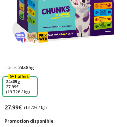
Taille:
24x85g
6+1 offert
24x85g
27.99€
(13.72€ / kg)
27.99€
Prix 27.99€, 13.72 EUR par kg
(13.72€ / kg)
Promotion disponible