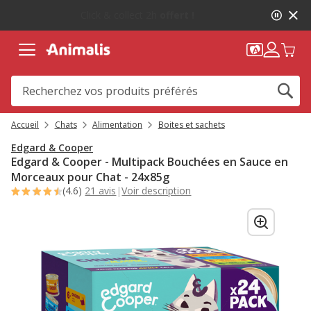
1
-10%
sur votre première commande* avec Animalis+ |
de
WELCOME10
2,
message,
Accueil
Chats
Alimentation
Boites et sachets
Edgard & Cooper
Edgard & Cooper - Multipack Bouchées en Sauce en
Morceaux pour Chat - 24x85g
(4.6)
21 avis
|
Voir description