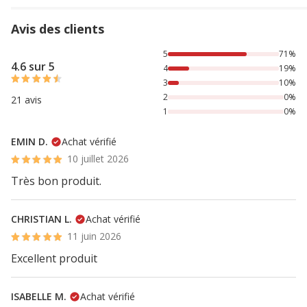
Avis des clients
71% des personnes lont noté avec {1} étoiles, 19% des per
5
71%
4.6 sur 5
4
19%
3
10%
2
0%
21 avis
1
0%
EMIN D.
Achat vérifié
10 juillet 2026
Très bon produit.
CHRISTIAN L.
Achat vérifié
11 juin 2026
Excellent produit
ISABELLE M.
Achat vérifié