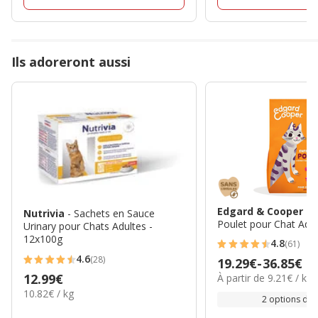
Ils adoreront aussi
Edgard & Cooper
- 
Nutrivia
- Sachets en Sauce
Poulet pour Chat Adul
Urinary pour Chats Adultes -
12x100g
4.8
(61)
4.8
4.6
(28)
Prix
19.29€
-
36.85€
4.6
étoiles
9.21€
Prix
12.99€
À partir de 9.21€ / kg
de
étoiles
avec
par
10.82€
10.82€ / kg
12.99€
19.29€
2 options de t
avec
61
Kg
par
à
28