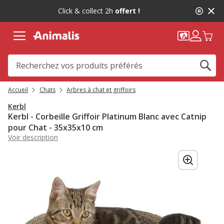
2
Click & collect 2h
offert !
de
2,
message,
Accueil
Chats
Arbres à chat et griffoirs
Kerbl
Kerbl - Corbeille Griffoir Platinum Blanc avec Catnip
pour Chat - 35x35x10 cm
Voir description