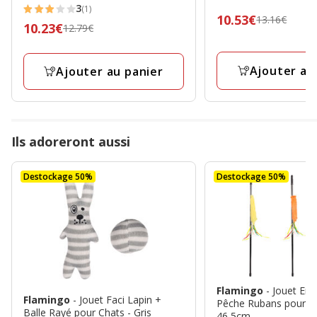
3
(1)
3
Prix
10.53€
13.16€
Prix
10.23€
12.79€
étoiles
précédent
précédent
avec
13.16€,
12.79€,
1
prix
Ajouter au
Ajouter au panier
prix
avis
final
final
10.53€
10.23€
Ils adoreront aussi
Destockage 50%
Destockage 50%
Flamingo
- Jouet Em
Flamingo
- Jouet Faci Lapin +
Pêche Rubans pour Ch
Balle Rayé pour Chats - Gris
46,5cm