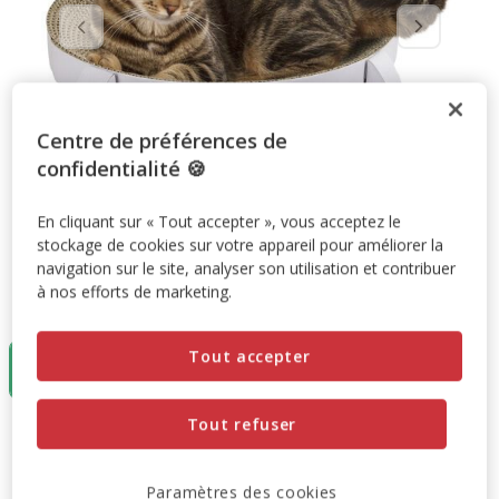
Centre de préférences de
confidentialité 🍪
En cliquant sur « Tout accepter », vous acceptez le
stockage de cookies sur votre appareil pour améliorer la
navigation sur le site, analyser son utilisation et contribuer
à nos efforts de marketing.
Taille:
35x35x10 cm
Tout accepter
35x35x10 cm
16.02€
Tout refuser
16.02€
Prix 16.02€
Paramètres des cookies