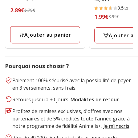
3.5
(2)
Prix
2.89€
5.79€
3.5
Prix
1.99€
3.99€
précédent
étoiles
précédent
5.79€,
avec
3.99€,
prix
2
Ajouter au panier
Ajouter au
prix
final
avis
final
2.89€
1.99€
Pourquoi nous choisir ?
Paiement 100% sécurisé avec la possibilité de payer
en 3 versements, sans frais.
Retours jusqu’à 30 jours.
Modalités de retour
Profitez de remises exclusives, d'offres avec nos
partenaires et de 5% crédités toute l'année grâce à
notre programme de fidélité Animalis+.
Je m’inscris
Plus de 40.000 clients satisfaits et animaux de