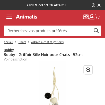
2
Click & collect 2h
offert !
de
2,
message,
Accueil
Chats
Arbres à chat et griffoirs
Bobby
Bobby - Griffoir Bille Noir pour Chats - 52cm
Voir description