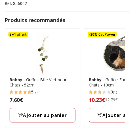
Réf.
856062
Produits recommandés
3+1 offert
-20% Cat Power
Bobby
- Griffoir Bille Vert pour
Bobby
- Griffoir Face
Chats - 52cm
Chats - 10cm
5
3
(2)
(1)
5
3
Prix
7.60€
Prix
10.23€
12.79€
étoiles
étoiles
7.60€
précédent
avec
avec
12.79€,
Ajouter au panier
Ajouter au
2
1
prix
avis
avis
final