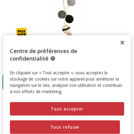
Centre de préférences de
confidentialité 🍪
Taille:
52cm
En cliquant sur « Tout accepter », vous acceptez le
3+1 offert
stockage de cookies sur votre appareil pour améliorer la
52cm
7.35€
navigation sur le site, analyser son utilisation et contribuer
à nos efforts de marketing.
7.35€
Prix 7.35€
Tout accepter
Promotion disponible
Tout refuser
3+1 offert
SUPER LOTS : 3 achetés = le 4ème offert à