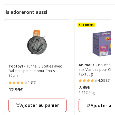
10.23€
Ils adoreront aussi
6+1 offert
Animalis
- Bouchées
Tootoy!
- Tunnel 3 Sorties avec
aux Viandes pour Cha
Balle suspendue pour Chats -
12x100g
80cm
4.5
(332)
4.3
4.5
(6)
4.3
Prix
7.99€
étoiles
Prix
12.99€
étoiles
6.65€
6.65€ / kg
7.99€
avec
12.99€
par
avec
332
Kg
6
Ajouter au panier
Ajouter au
avis
avis