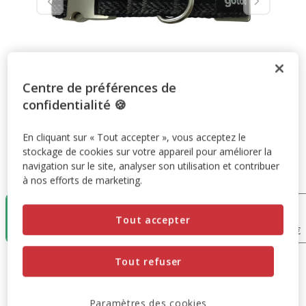
Centre de préférences de
confidentialité 🍪
En cliquant sur « Tout accepter », vous acceptez le
stockage de cookies sur votre appareil pour améliorer la
navigation sur le site, analyser son utilisation et contribuer
Taille:
XS
à nos efforts de marketing.
XS
S
L
XL
Tout accepter
14.99€
15.99€
17.99€
18.99€
Tout refuser
14.99€
Prix 14.99€
Paramètres des cookies