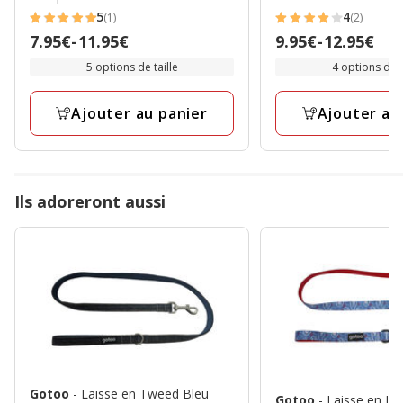
5
4
(1)
(2)
5
4
Prix
7.95€
-
11.95€
Prix
9.95€
-
12.95€
étoiles
étoiles
de
de
5 options de taille
4 options de t
avec
avec
7.95€
9.95€
1
2
à
à
avis
avis
Ajouter au panier
Ajouter au
11.95€
12.95€
Ils adoreront aussi
Gotoo
- Laisse en Tweed Bleu
Gotoo
- Laisse en Je