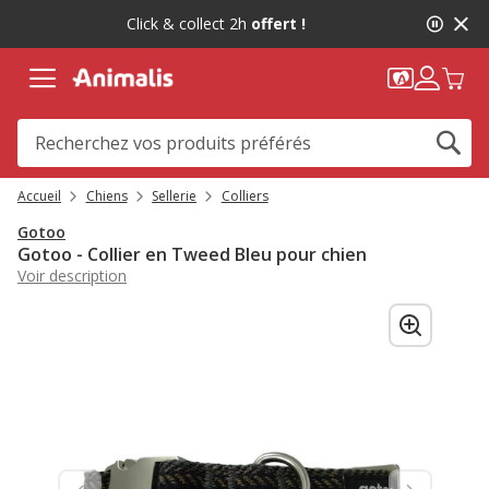
2
Click & collect 2h
offert !
de
2,
message,
Accueil
Chiens
Sellerie
Colliers
Gotoo
Gotoo - Collier en Tweed Bleu pour chien
Voir description