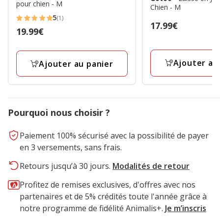
pour chien - M
Chien - M
5
(1)
5
Prix
17.99€
Prix
19.99€
étoiles
17.99€
19.99€
avec
1
Ajouter au
Ajouter au panier
avis
Pourquoi nous choisir ?
Paiement 100% sécurisé avec la possibilité de payer
en 3 versements, sans frais.
Retours jusqu’à 30 jours.
Modalités de retour
Profitez de remises exclusives, d'offres avec nos
partenaires et de 5% crédités toute l'année grâce à
notre programme de fidélité Animalis+.
Je m’inscris