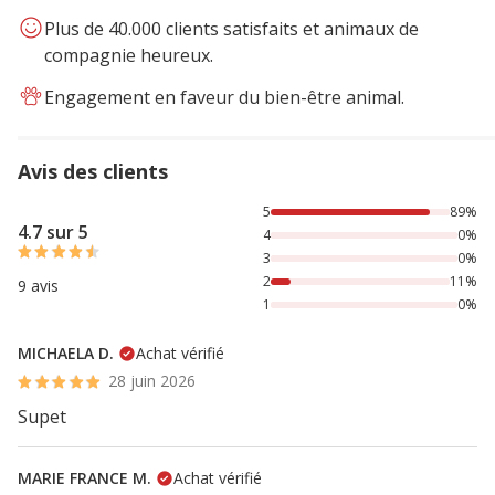
Plus de 40.000 clients satisfaits et animaux de
compagnie heureux.
Engagement en faveur du bien-être animal.
Avis des clients
89% des personnes lont noté avec {1} étoiles, 11% des per
5
89%
4.7 sur 5
4
0%
3
0%
2
11%
9 avis
1
0%
MICHAELA D.
Achat vérifié
28 juin 2026
Supet
MARIE FRANCE M.
Achat vérifié