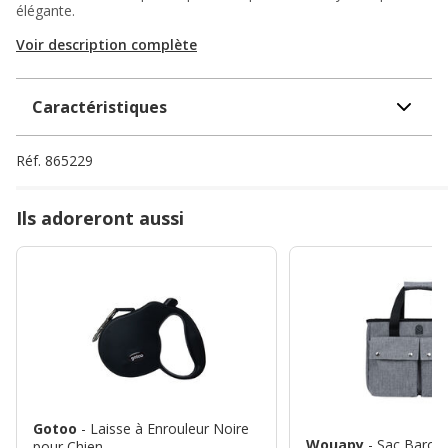
élégante.
Voir description complète
Caractéristiques
Réf.
865229
Ils adoreront aussi
Gotoo
- Laisse à Enrouleur Noire
Wouapy
- Sac Barou
pour Chien