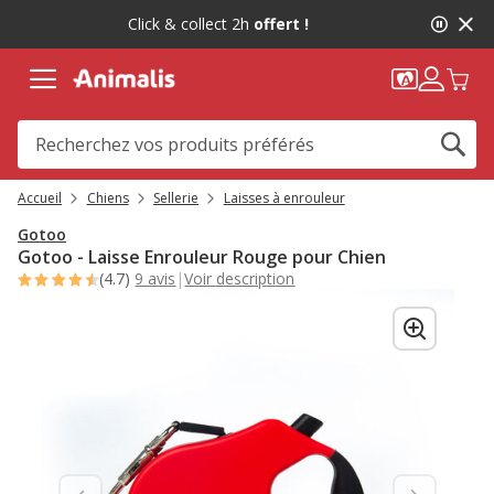
2
Click & collect 2h
offert !
de
2,
message,
Accueil
Chiens
Sellerie
Laisses à enrouleur
Gotoo
Gotoo - Laisse Enrouleur Rouge pour Chien
(4.7)
9 avis
|
Voir description