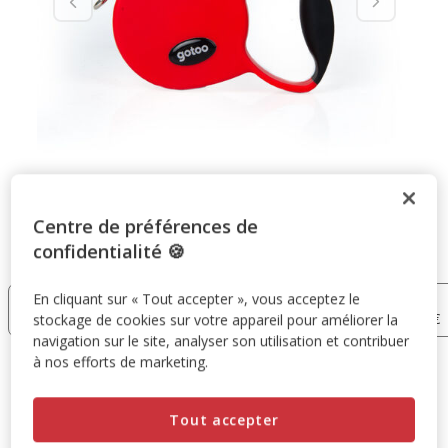
Centre de préférences de
confidentialité 🍪
Taille:
S
En cliquant sur « Tout accepter », vous acceptez le
XS
S
M
L
13.99€
15.99€
17.99€
19.99€
stockage de cookies sur votre appareil pour améliorer la
navigation sur le site, analyser son utilisation et contribuer
à nos efforts de marketing.
15.99€
Prix 15.99€
Tout accepter
Ajouter au panier