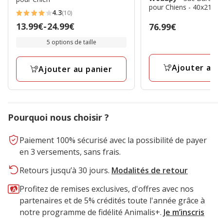
pour Chiens - 40x21
4.3
(10)
4.3
Prix
13.99€
-
24.99€
Prix
76.99€
étoiles
de
76.99€
avec
5 options de taille
13.99€
10
à
avis
Ajouter au
Ajouter au panier
24.99€
Pourquoi nous choisir ?
Paiement 100% sécurisé avec la possibilité de payer
en 3 versements, sans frais.
Retours jusqu’à 30 jours.
Modalités de retour
Profitez de remises exclusives, d'offres avec nos
partenaires et de 5% crédités toute l'année grâce à
notre programme de fidélité Animalis+.
Je m’inscris