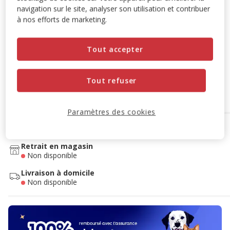
Découvrir des produits similaires
navigation sur le site, analyser son utilisation et contribuer
à nos efforts de marketing.
Promotion disponible
Tout accepter
0€* avec Dalma
- sous présentation d'un justificatif
d'achat, dans le cadre de la souscription au forfait Bien-Être,
sous réserve du plafond disponible.
Souscrire
Tout refuser
Paramètres des cookies
Options de livraison
Détails livraison
Retrait en magasin
Non disponible
Livraison à domicile
Non disponible