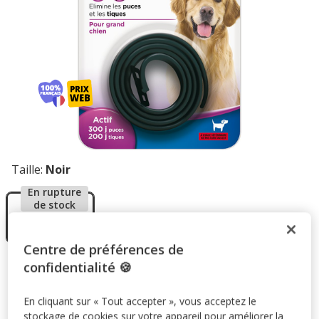
Taille:
Noir
En rupture
de stock
Noir
10.95€
Centre de préférences de
confidentialité 🍪
10.95€
Prix 10.95€
En cliquant sur « Tout accepter », vous acceptez le
Temporairement en rupture de stock
stockage de cookies sur votre appareil pour améliorer la