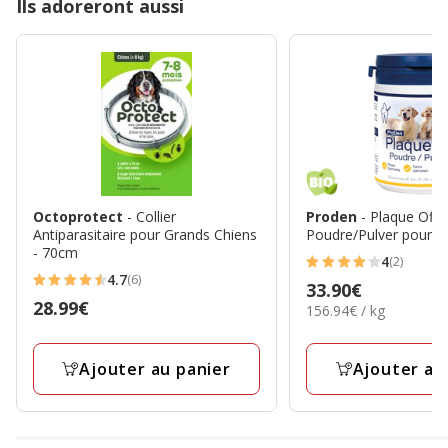
Ils adoreront aussi
Octoprotect
- Collier
Proden
- Plaque Off
Antiparasitaire pour Grands Chiens
Poudre/Pulver pour C
- 70cm
4
(2)
4
4.7
(6)
Prix
33.90€
4.7
étoiles
Prix
28.99€
156.94€
156.94€ / kg
33.90€
étoiles
avec
par
28.99€
avec
2
Kg
6
avis
Ajouter au panier
Ajouter au
avis