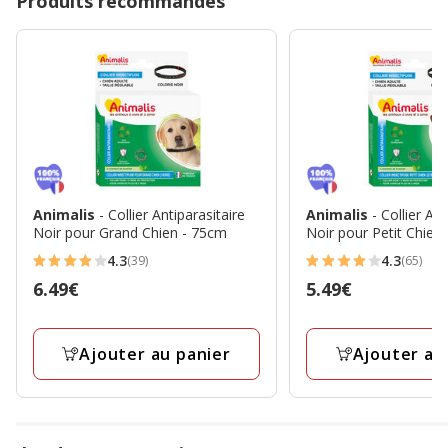
Produits recommandés
Animalis
- Collier Antiparasitaire
Animalis
- Collier An
Noir pour Grand Chien - 75cm
Noir pour Petit Chien
4.3
4.3
(39)
(65)
4.3
4.3
Prix
6.49€
Prix
5.49€
étoiles
étoiles
6.49€
5.49€
avec
avec
39
65
Ajouter au panier
Ajouter au
avis
avis