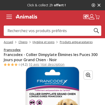
2
Click & collect 2h
offert !
de
2,
message,
Accueil
Chiens
Hygiène et soins
Produits antiparasitaires
Francodex
Francodex - Collier Dimpylate Élimines les Puces 300
Jours pour Grand Chien - Noir
(4.2)
10 avis
|
Voir description