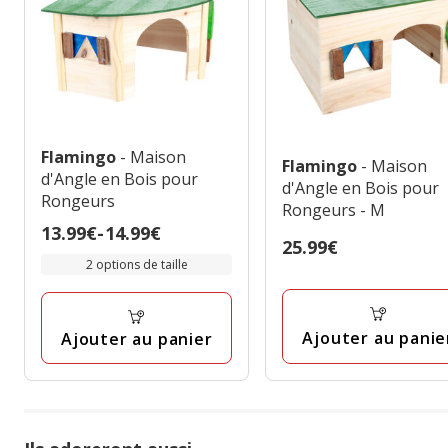
Flamingo
- Maison
Flamingo
- Maison
d'Angle en Bois pour
d'Angle en Bois pour
Rongeurs
Rongeurs - M
Prix
13.99€
-
14.99€
Prix
25.99€
de
2 options de taille
25.99€
13.99€
à
14.99€
Ajouter au panie
Ajouter au panier