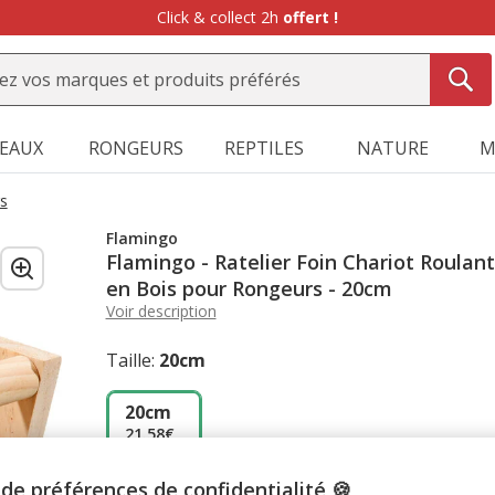
Click & collect 2h
offert !
SEAUX
RONGEURS
REPTILES
NATURE
M
rs
Flamingo
Flamingo - Ratelier Foin Chariot Roulant
en Bois pour Rongeurs - 20cm
Voir description
Taille:
20cm
20cm
21.58€
de préférences de confidentialité 🍪