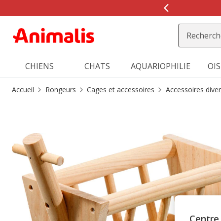
2
de
2,
message,
CHIENS
CHATS
AQUARIOPHILIE
OI
Accueil
Rongeurs
Cages et accessoires
Accessoires dive
Centre 