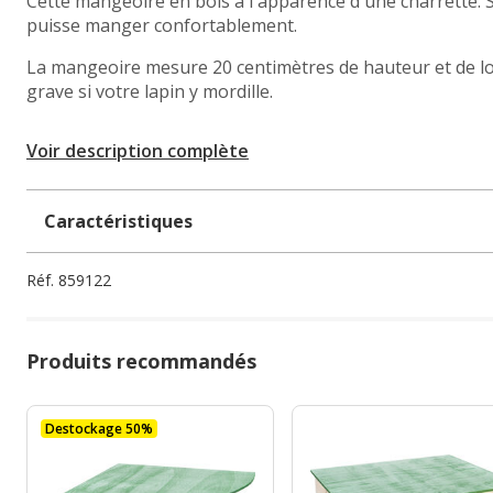
Cette mangeoire en bois a l'apparence d'une charrette. 
puisse manger confortablement.
La mangeoire mesure 20 centimètres de hauteur et de long
grave si votre lapin y mordille.
Voir description complète
Caractéristiques
Réf.
859122
Produits recommandés
Destockage 50%