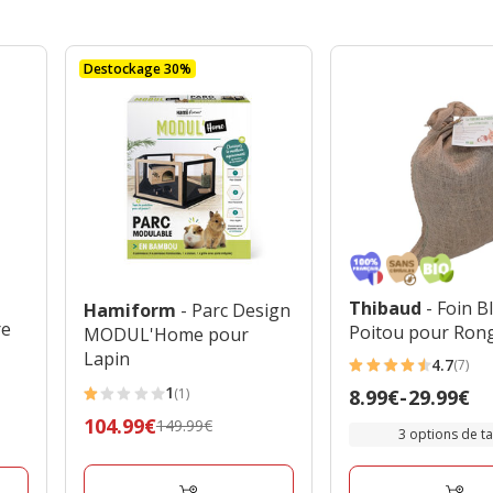
Destockage 30%
Thibaud
- Foin B
Hamiform
- Parc Design
re
Poitou pour Ron
MODUL'Home pour
g
Lapin
4.7
(7)
4.7
1
(1)
Prix
8.99€
-
29.99€
étoiles
1
de
Prix
104.99€
149.99€
avec
étoiles
3 options de tai
8.99€
précédent
7
avec
à
149.99€,
avis
1