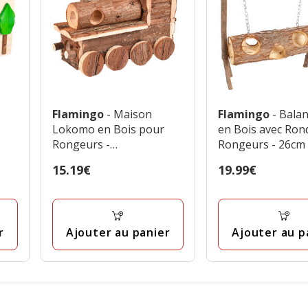
Flamingo
- Maison
Flamingo
- Bala
Lokomo en Bois pour
en Bois avec Ron
Rongeurs -
Rongeurs - 26cm
25,5x11x16cm
Prix
15.19€
Prix
19.99€
15.19€
19.99€
r
Ajouter au panier
Ajouter au p