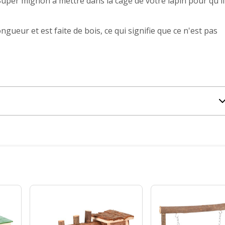
Super mignon à mettre dans la cage de votre lapin pour qu'il
ueur et est faite de bois, ce qui signifie que ce n'est pas