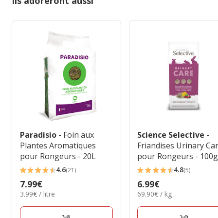
Ils adoreront aussi
Paradisio
- Foin aux
Science Selective
-
Plantes Aromatiques
Friandises Urinary Ca
pour Rongeurs - 20L
pour Rongeurs - 100
4.6
4.8
(21)
(5)
4.6
4.8
Prix
7.99€
Prix
6.99€
étoiles
étoiles
3.99€
69.90€
3.99€ / litre
69.90€ / kg
7.99€
6.99€
avec
avec
par
par
21
5
Litre
Kg