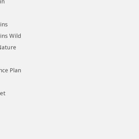
in
ins
ins Wild
Nature
ence Plan
et