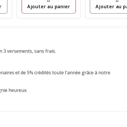
29.99€
prix
avis
Ajouter au panier
Ajouter au p
r
final
104.99€
n 3 versements, sans frais.
enaires et de 5% crédités toute l'année grâce à notre
gnie heureux.