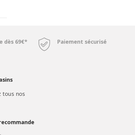
te dès 69€*
Paiement sécurisé
sins
 tous nos
 recommande