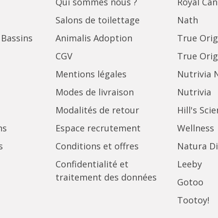
Qui sommes nous ?
Royal Can
Salons de toilettage
Nath
 Bassins
Animalis Adoption
True Orig
CGV
True Orig
Mentions légales
Nutrivia 
Modes de livraison
Nutrivia
Modalités de retour
Hill's Sci
ns
Espace recrutement
Wellness
s
Conditions et offres
Natura Di
Confidentialité et
Leeby
traitement des données
Gotoo
Tootoy!