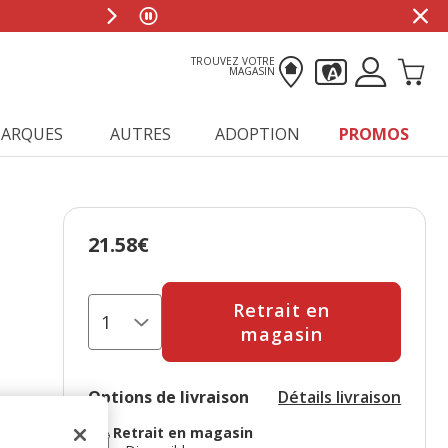
TROUVEZ VOTRE
MAGASIN
ARQUES
AUTRES
ADOPTION
PROMOS
21.58€
Prix 21.58€
Retrait en
magasin
Options de livraison
Détails livraison
Retrait en magasin