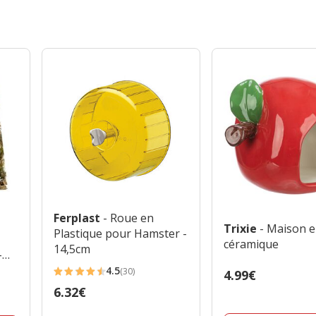
Ferplast
- Roue en
Trixie
- Maison 
Plastique pour Hamster -
céramique
14,5cm
-
4.5
(30)
Prix
4.99€
4.5
4.99€
Prix
6.32€
étoiles
6.32€
avec