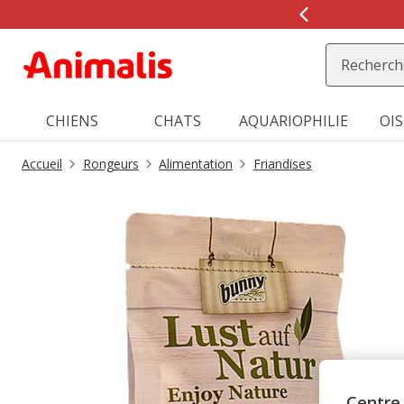
2
de
2,
message,
CHIENS
CHATS
AQUARIOPHILIE
OI
Accueil
Rongeurs
Alimentation
Friandises
Centre 