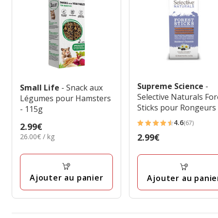
Supreme Science
-
Small Life
- Snack aux
Selective Naturals For
Légumes pour Hamsters
Sticks pour Rongeurs 
- 115g
60g
4.6
(67)
Prix
2.99€
4.6
26.00€
Prix
2.99€
26.00€ / kg
2.99€
étoiles
par
2.99€
avec
Kg
67
avis
Ajouter au panier
Ajouter au panie