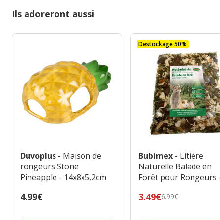
Ils adoreront aussi
Destockage 50%
Duvoplus
- Maison de
Bubimex
- Litière
rongeurs Stone
Naturelle Balade en
Pineapple - 14x8x5,2cm
Forêt pour Rongeurs 
800g
Prix
4.99€
Prix
3.49€
6.99€
4.99€
précédent
6.99€,