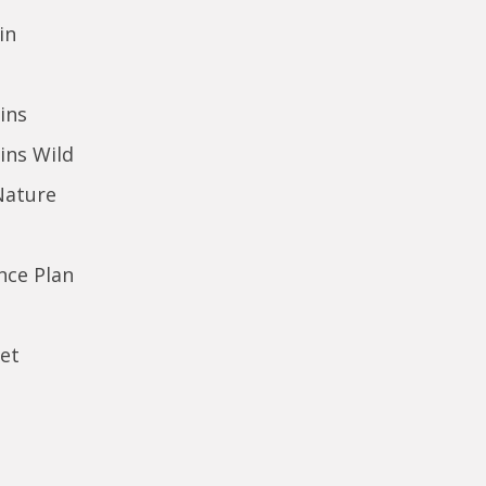
in
ins
ins Wild
Nature
ence Plan
et