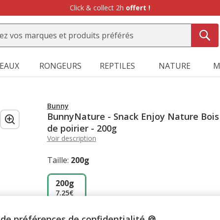
Click & collect 2h
offert !
SEAUX
RONGEURS
REPTILES
NATURE
M
Bunny
BunnyNature - Snack Enjoy Nature Bois
de poirier - 200g
Voir description
Taille:
200g
200g
7.25€
de préférences de confidentialité 🍪