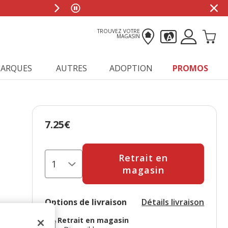
TROUVEZ VOTRE
MAGASIN
ARQUES
AUTRES
ADOPTION
PROMOS
7.25€
Prix 7.25€
Retrait en
magasin
Options de livraison
Détails livraison
Retrait en magasin