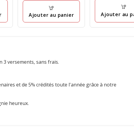
30
avis
Ajouter au p
r
Ajouter au panier
n 3 versements, sans frais.
enaires et de 5% crédités toute l'année grâce à notre
gnie heureux.