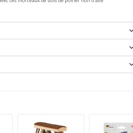
avec ces morceaux de bois de poirier non traité