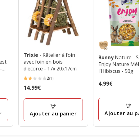
Trixie
- Râtelier à foin
Bunny
Nature - 
est
avec foin en bois
Enjoy Nature Mé
-
d'écorce - 17x 20x17cm
l'Hibiscus - 50g
2
(1)
2
Prix
4.99€
Prix
14.99€
étoiles
4.99€
14.99€
avec
1
avis
Ajouter au p
r
Ajouter au panier