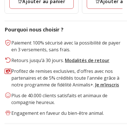
avis
avis
Ajouter au panier
Ajouter au
final
final
2.99€
14.99€
Pourquoi nous choisir ?
Paiement 100% sécurisé avec la possibilité de payer
en 3 versements, sans frais.
Retours jusqu’à 30 jours.
Modalités de retour
Profitez de remises exclusives, d'offres avec nos
partenaires et de 5% crédités toute l'année grâce à
notre programme de fidélité Animalis+.
Je m’inscris
Plus de 40.000 clients satisfaits et animaux de
compagnie heureux.
Engagement en faveur du bien-être animal.