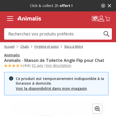
2
Click & collect 2h
offert !
de
2,
message,
Accueil
Chats
Hygiène et soins
Bacs à litière
Animalis
Animalis - Maison de Toilette Angle Flip pour Chat
(4.6)
92 avis
|
Voir description
Ce produit est temporairement indisponible à la
livraison à domicile.
Voir la disponibilité dans mon magasin