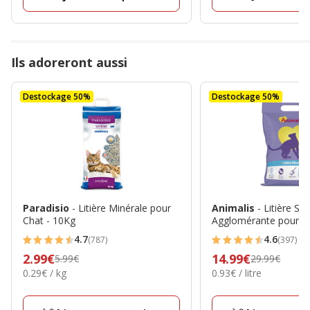
avis
Ils adoreront aussi
Destockage 50%
Destockage 50%
Paradisio
- Litière Minérale pour
Animalis
- Litière Sili
Chat - 10Kg
Agglomérante pour Ch
4.7
4.6
(787)
(397)
4.7
4.6
Prix
2.99€
Prix
14.99€
5.99€
29.99€
étoiles
étoiles
0.29€
0.93€
0.29€ / kg
0.93€ / litre
précédent
précédent
avec
avec
par
par
5.99€,
29.99€,
787
397
Kg
Litre
prix
prix