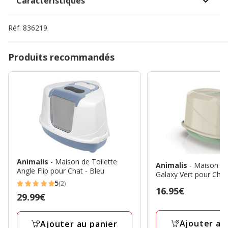
Caractéristiques
Réf.
836219
Produits recommandés
Animalis
- Maison de Toilette
Animalis
- Maison de
Angle Flip pour Chat - Bleu
Galaxy Vert pour Cha
5
(2)
5
Prix
16.95€
Prix
29.99€
étoiles
16.95€
29.99€
avec
Ajouter au
Ajouter au panier
2