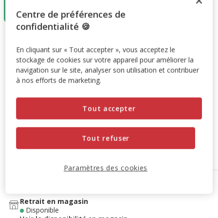
29.99€
Centre de préférences de
14.99€
confidentialité 🍪
29.99€
-50%
Prix antérieur 29.99€, Vous économisez 50%, Prix final 14
14.99€
En cliquant sur « Tout accepter », vous acceptez le
stockage de cookies sur votre appareil pour améliorer la
navigation sur le site, analyser son utilisation et contribuer
Promotion disponible
à nos efforts de marketing.
Destockage 50%
: remise de 50% appliquée sur ce produit
Tout accepter
Voir conditions
Tout refuser
Retrait en magasin
Paramètres des cookies
Options de livraison
Détails livraison
Retrait en magasin
Disponible