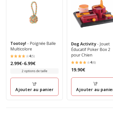
Tootoy!
- Poignée Balle
Dog Activity
- Jouet
Multicolore
Éducatif Poker Box 2
pour Chien
4
(5)
4
4
(6)
Prix
2.99€
-
6.99€
étoiles
4
de
Prix
19.90€
avec
étoiles
2 options de taille
2.99€
19.90€
5
avec
à
avis
6
6.99€
avis
Ajouter au panie
Ajouter au panier