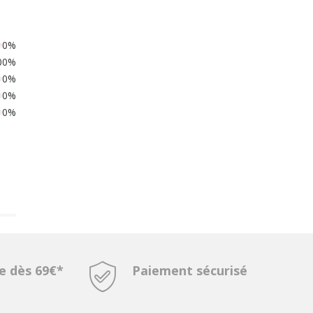
0%
00%
0%
0%
0%
te dès 69€*
Paiement sécurisé