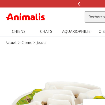
2
de
2,
message,
CHIENS
CHATS
AQUARIOPHILIE
OI
Accueil
Chiens
Jouets