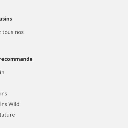
sins
 tous nos
 recommande
in
ins
ins Wild
Nature