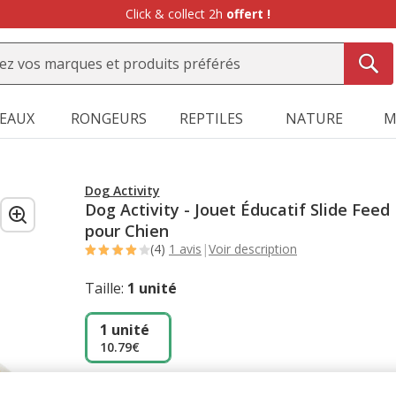
Click & collect 2h
offert !
SEAUX
RONGEURS
REPTILES
NATURE
M
Dog Activity
Dog Activity - Jouet Éducatif Slide Feed
pour Chien
(4)
1 avis
|
Voir description
Taille:
1 unité
1 unité
10.79€