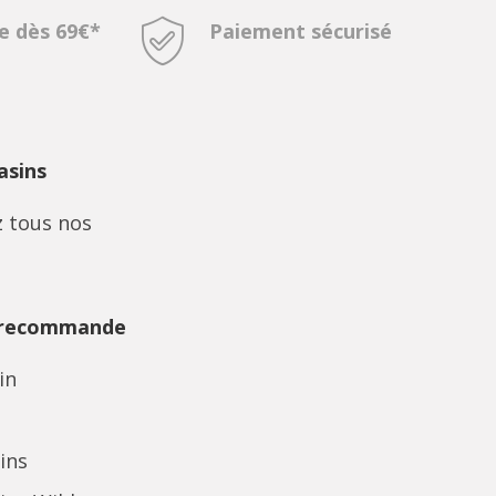
te dès 69€*
Paiement sécurisé
sins
 tous nos
 recommande
in
ins