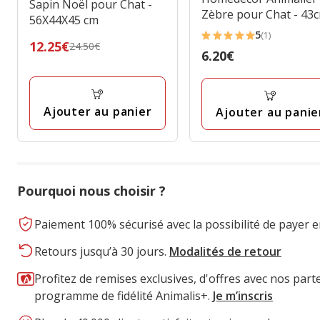
Sapin Noël pour Chat -
Zèbre pour Chat - 43
56X44X45 cm
5
(1)
5
Prix
12.25€
24.50€
Prix
6.20€
étoiles
précédent
6.20€
avec
24.50€,
1
prix
avis
Ajouter au panier
Ajouter au panie
final
12.25€
Pourquoi nous choisir ?
Paiement 100% sécurisé avec la possibilité de payer e
Retours jusqu’à 30 jours.
Modalités de retour
Profitez de remises exclusives, d'offres avec nos part
programme de fidélité Animalis+.
Je m’inscris