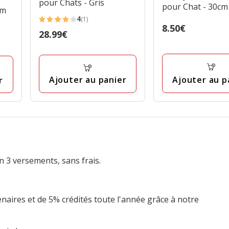
pour Chats - Gris
pour Chat - 30cm
cm
4
(1)
4
Prix
8.50€
Prix
28.99€
étoiles
8.50€
28.99€
avec
1
avis
Ajouter au p
Ajouter au panier
r
n 3 versements, sans frais.
enaires et de 5% crédités toute l'année grâce à notre