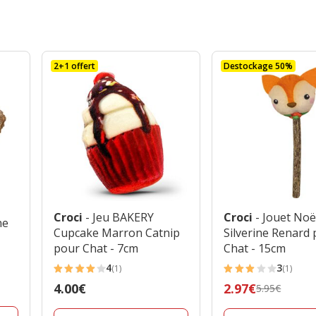
2+1 offert
Destockage 50%
Croci
- Jeu BAKERY
Croci
- Jouet Noë
ne
Cupcake Marron Catnip
Silverine Renard
pour Chat - 7cm
Chat - 15cm
4
3
(1)
(1)
4
3
Prix
4.00€
Prix
2.97€
5.95€
étoiles
étoiles
4.00€
précédent
avec
avec