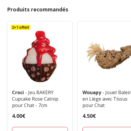
Produits recommandés
2+1 offert
Croci
- Jeu BAKERY
Wouapy
- Jouet Balei
Cupcake Rose Catnip
en Liège avec Tissus
pour Chat - 7cm
pour Chat
Prix
4.00€
Prix
4.50€
4.00€
4.50€