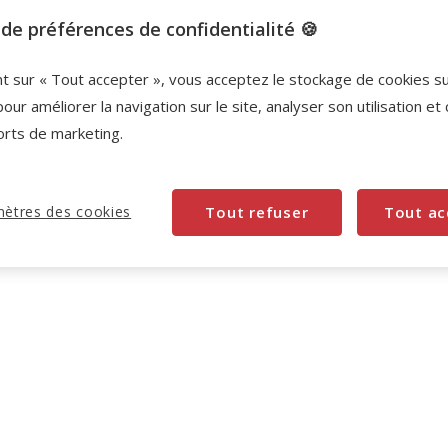
Promotion disponible
de préférences de confidentialité 🍪
2+1 offert
SUPER LOTS : 2 achetés = le 3ème
nt sur « Tout accepter », vous acceptez le stockage de cookies s
offert à l'ajout de 3 produits au panier.
Offre
pour améliorer la navigation sur le site, analyser son utilisation et
valable sur une sélection de produits.
Retrouvez la
sélection
.
Voir conditions
orts de marketing.
ètres des cookies
Tout refuser
Tout ac