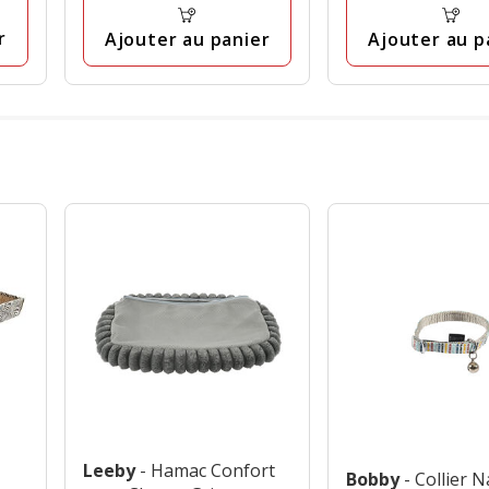
5.95€,
1
1
prix
r
Ajouter au panier
Ajouter au p
avis
avis
final
2.97€
Leeby
- Hamac Confort
Bobby
- Collier N