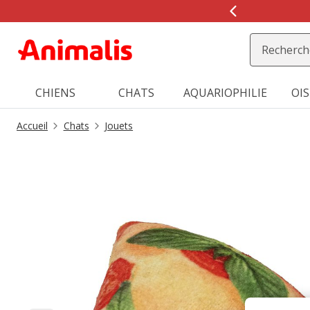
2
de
2,
message,
CHIENS
CHATS
AQUARIOPHILIE
OI
Accueil
Chats
Jouets