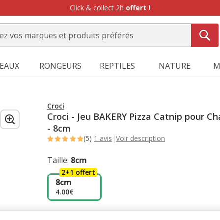
Click & collect 2h
offert !
SEAUX
RONGEURS
REPTILES
NATURE
M
Croci
Croci - Jeu BAKERY Pizza Catnip pour Ch
- 8cm
(5)
1 avis
|
Voir description
Taille:
8cm
2+1 offert
8cm
4.00€