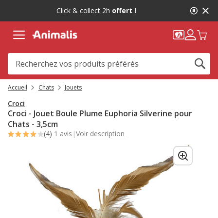
2
Click & collect 2h
offert !
de
2,
message,
Accueil
Chats
Jouets
Croci
Croci - Jouet Boule Plume Euphoria Silverine pour
Chats - 3,5cm
(4)
1 avis
|
Voir description