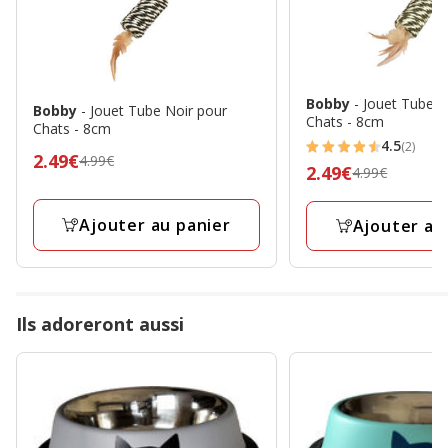
Bobby
- Jouet Tube V
Bobby
- Jouet Tube Noir pour
Chats - 8cm
Chats - 8cm
4.5
(2)
4.5
Prix
2.49€
4.99€
Prix
2.49€
4.99€
étoiles
précédent
précédent
avec
4.99€,
4.99€,
Ajouter au panier
Ajouter au
2
prix
prix
avis
final
final
2.49€
2.49€
Ils adoreront aussi