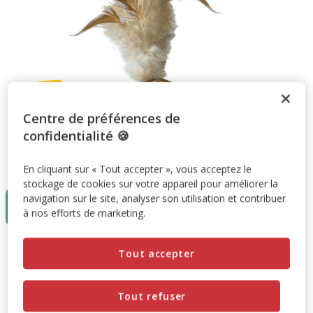
Centre de préférences de
confidentialité 🍪
Taille:
3,5cm
En cliquant sur « Tout accepter », vous acceptez le
stockage de cookies sur votre appareil pour améliorer la
navigation sur le site, analyser son utilisation et contribuer
3,5cm
3.35€
à nos efforts de marketing.
3.35€
Prix 3.35€
Tout accepter
Promotion disponible
Tout refuser