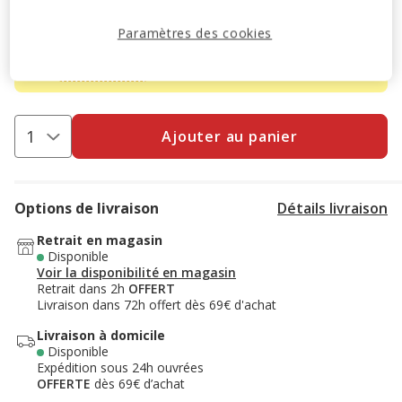
-10% sur votre première commande* avec votre Carte
Animalis. Offre non cumulable aux autres promotions en
Paramètres des cookies
cours.
Voir conditions
Code:
WELCOME10
Copier
Ajouter au panier
Options de livraison
Détails livraison
Retrait en magasin
Disponible
Voir la disponibilité en magasin
Retrait dans 2h
OFFERT
Livraison dans 72h offert dès 69€ d'achat
Livraison à domicile
Disponible
Expédition sous 24h ouvrées
OFFERTE
dès 69€ d’achat