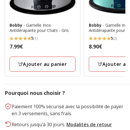
Bobby
- Gamelle Inox
Bobby
- Gamelle Ino
Antidérapante pour Chats - Gris
Antidérapante pour Ch
5
5
(1)
(2)
5
5
Prix
7.99€
Prix
8.90€
étoiles
étoiles
7.99€
8.90€
avec
avec
1
2
Ajouter au panier
Ajouter au
avis
avis
Pourquoi nous choisir ?
Paiement 100% sécurisé avec la possibilité de payer
en 3 versements, sans frais.
Retours jusqu’à 30 jours.
Modalités de retour