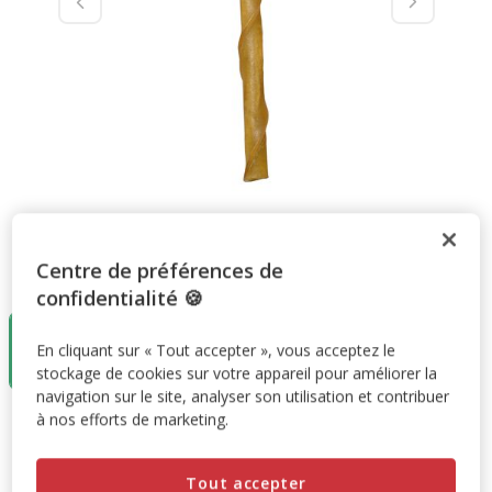
Centre de préférences de
Taille:
x100
confidentialité 🍪
3+1 offert
x100
En cliquant sur « Tout accepter », vous acceptez le
19.99€
(33.31€ / kg)
stockage de cookies sur votre appareil pour améliorer la
navigation sur le site, analyser son utilisation et contribuer
à nos efforts de marketing.
19.99€
Prix 19.99€, 33.31 EUR par kg
(33.31€ / kg)
Promotion disponible
Tout accepter