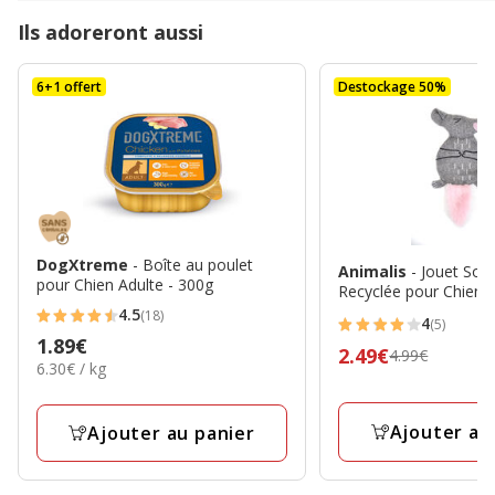
Ils adoreront aussi
6+1 offert
Destockage 50%
DogXtreme
- Boîte au poulet
Animalis
- Jouet Sou
pour Chien Adulte - 300g
Recyclée pour Chiens
4.5
(18)
4
4.5
(5)
4
Prix
1.89€
étoiles
Prix
2.49€
4.99€
étoiles
6.30€
6.30€ / kg
1.89€
avec
précédent
avec
par
18
4.99€,
Kg
5
Ajouter au
avis
Ajouter au panier
prix
avis
final
2.49€