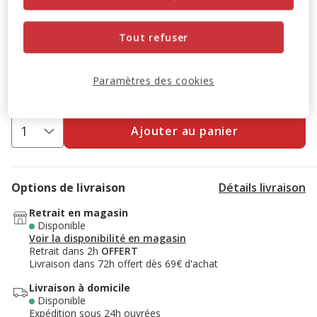
3+1 offert
SUPER LOTS : 3 achetés = le 4ème offert à
Tout refuser
l'ajout de 4 produits au panier.
Offre valable sur une
sélection de produits.
Retrouvez la sélection
.
Voir conditions
Paramètres des cookies
Ajouter au panier
Options de livraison
Détails livraison
Retrait en magasin
Disponible
Voir la disponibilité en magasin
Retrait dans 2h
OFFERT
Livraison dans 72h offert dès 69€ d'achat
Livraison à domicile
Disponible
Expédition sous 24h ouvrées