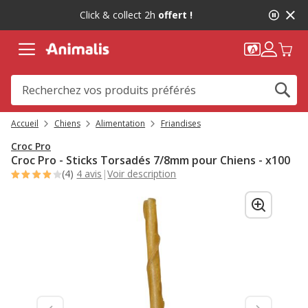
2
Click & collect 2h
offert !
de
2,
message,
Accueil
Chiens
Alimentation
Friandises
Croc Pro
Croc Pro - Sticks Torsadés 7/8mm pour Chiens - x100
(4)
4 avis
|
Voir description