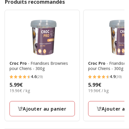
Produits recommandés
Croc Pro
- Friandises Brownies
Croc Pro
- Friandises
pour Chiens - 300g
pour Chiens - 300g
4.6
4.9
(29)
(39)
4.6
4.9
Prix
5.99€
Prix
5.99€
étoiles
étoiles
19.96€
19.96€
19.96€ / kg
19.96€ / kg
5.99€
5.99€
avec
avec
par
par
29
39
Kg
Kg
avis
avis
Ajouter au panier
Ajouter au