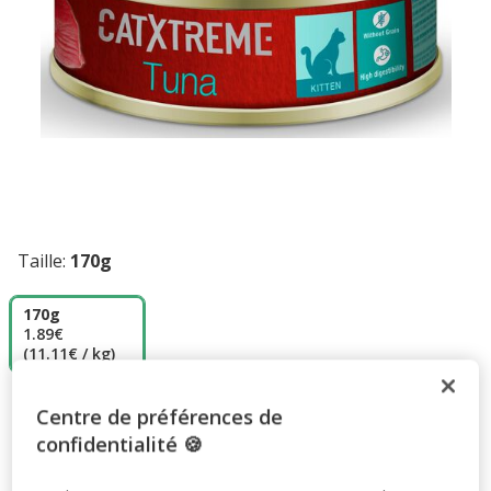
Taille:
170g
170g
1.89€
(11.11€ / kg)
1.89€
Prix 1.89€, 11.11 EUR par kg
Centre de préférences de
(11.11€ / kg)
confidentialité 🍪
Promotions disponibles