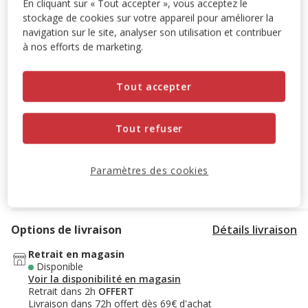
En cliquant sur « Tout accepter », vous acceptez le
stockage de cookies sur votre appareil pour améliorer la
L'achat de ce produit est possible à partir de 6 quantités
navigation sur le site, analyser son utilisation et contribuer
ajoutées au panier.
à nos efforts de marketing.
6+1 offert
SUPER LOTS : 6 achetés = le 7ème offert à
Tout accepter
l'ajout de 7 produits au panier.
Offre valable sur une
sélection de produits.
Retrouvez la sélection
.
Voir conditions
Tout refuser
Paramètres des cookies
Ajouter au panier
Options de livraison
Détails livraison
Retrait en magasin
Disponible
Voir la disponibilité en magasin
Retrait dans 2h
OFFERT
Livraison dans 72h offert dès 69€ d'achat