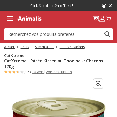
2
Click & collect 2h
offert !
de
2,
message,
Accueil
Chats
Alimentation
Boites et sachets
CatXtreme
CatXtreme - Pâtée Kitten au Thon pour Chatons -
170g
(3.6)
10 avis
|
Voir description