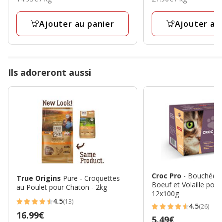
2.99€
2.19€
avec
avec
par
par
30
3
Kg
Kg
Ajouter au panier
Ajouter au
avis
avis
Ils adoreront aussi
Croc Pro
- Bouchées
True Origins
Pure - Croquettes
Boeuf et Volaille pou
au Poulet pour Chaton - 2kg
12x100g
4.5
(13)
4.5
4.5
(26)
4.5
Prix
16.99€
étoiles
Prix
5.49€