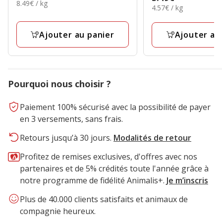
étoiles
8.49€
8.49€ / kg
16.99€
4.57€
avec
4.57€ / kg
5.49€
par
avec
par
13
Kg
26
Kg
avis
Ajouter au panier
Ajouter au
avis
Pourquoi nous choisir ?
Paiement 100% sécurisé avec la possibilité de payer
en 3 versements, sans frais.
Retours jusqu’à 30 jours.
Modalités de retour
Profitez de remises exclusives, d'offres avec nos
partenaires et de 5% crédités toute l'année grâce à
notre programme de fidélité Animalis+.
Je m’inscris
Plus de 40.000 clients satisfaits et animaux de
compagnie heureux.