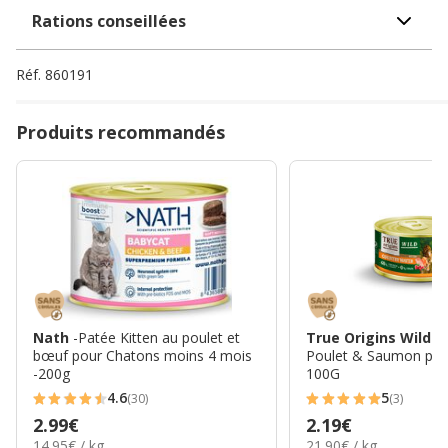
Rations conseillées
Réf.
860191
Produits recommandés
Nath
-Patée Kitten au poulet et
True Origins Wild
-
bœuf pour Chatons moins 4 mois
Poulet & Saumon pou
-200g
100G
4.6
5
(30)
(3)
4.6
5
Prix
2.99€
Prix
2.19€
étoiles
étoiles
14.95€
21.90€
14.95€ / kg
21.90€ / kg