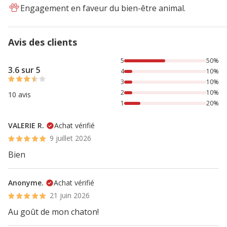
Engagement en faveur du bien-être animal.
Avis des clients
50% des personnes lont noté avec {1} étoiles, 10% des per
5
50%
3.6 sur 5
4
10%
3
10%
2
10%
10 avis
1
20%
VALERIE R.
Achat vérifié
9 juillet 2026
Bien
Anonyme.
Achat vérifié
21 juin 2026
Au goût de mon chaton!