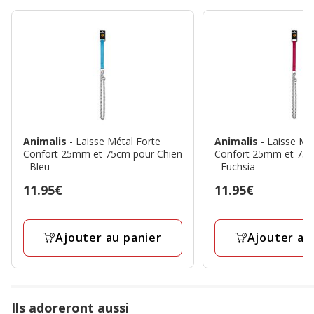
Animalis
- Laisse Métal Forte
Animalis
- Laisse Mé
Confort 25mm et 75cm pour Chien
Confort 25mm et 75c
- Bleu
- Fuchsia
Prix
11.95€
Prix
11.95€
11.95€
11.95€
Ajouter au panier
Ajouter au
Ils adoreront aussi