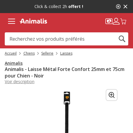
2
Click & collect 2h
offert !
de
2,
message,
Accueil
Chiens
Sellerie
Laisses
Animalis
Animalis - Laisse Métal Forte Confort 25mm et 75cm
pour Chien - Noir
Voir description