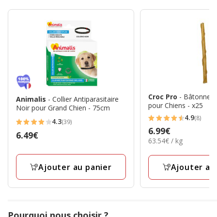
Croc Pro
- Bâtonnet
Animalis
- Collier Antiparasitaire
pour Chiens - x25
Noir pour Grand Chien - 75cm
4.9
(8)
4.3
4.9
(39)
4.3
Prix
6.99€
étoiles
Prix
6.49€
étoiles
63.54€
63.54€ / kg
6.99€
avec
6.49€
par
avec
8
Kg
39
Ajouter au panier
Ajouter au
avis
avis
Pourquoi nous choisir ?