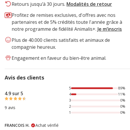
Retours jusqu’à 30 jours.
Modalités de retour
Profitez de remises exclusives, d'offres avec nos
partenaires et de 5% crédités toute l'année grâce à
notre programme de fidélité Animalis+.
Je m’inscris
Plus de 40.000 clients satisfaits et animaux de
compagnie heureux.
Engagement en faveur du bien-être animal.
Avis des clients
89% des personnes lont noté avec {1} étoiles, 11% des per
5
89%
4.9 sur 5
4
11%
3
0%
2
0%
9 avis
1
0%
FRANCOIS H.
Achat vérifié