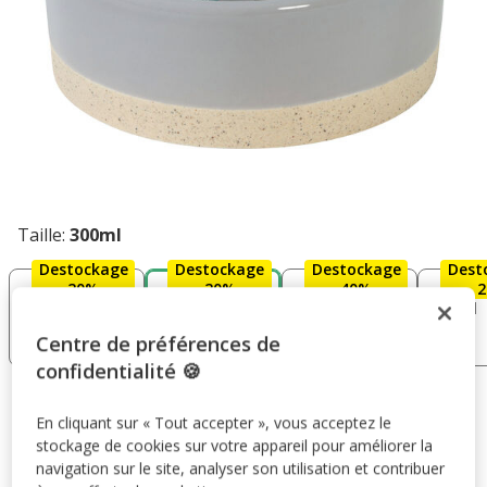
Taille:
300ml
Destockage
Destockage
Destockage
Dest
20%
20%
40%
100ml
300ml
750ml
450ml
4.29€
6.89€
10.99€
9.99€
Centre de préférences de
3.43€
5.51€
6.59€
7.99€
confidentialité 🍪
6.89€
-20%
Prix antérieur 6.89€, Vous économisez 20%, Prix final 5.51
En cliquant sur « Tout accepter », vous acceptez le
5.51€
stockage de cookies sur votre appareil pour améliorer la
navigation sur le site, analyser son utilisation et contribuer
Promotion disponible