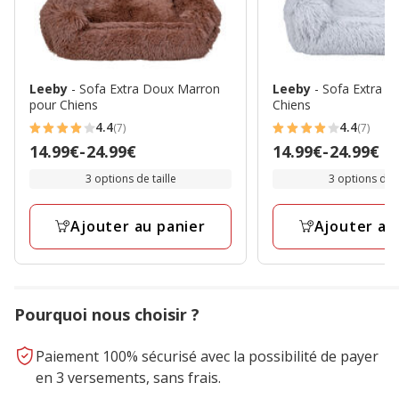
Leeby
- Sofa Extra Doux Marron
Leeby
- Sofa Extra D
pour Chiens
Chiens
4.4
4.4
(7)
(7)
4.4
4.4
Prix
14.99€
-
24.99€
Prix
14.99€
-
24.99€
étoiles
étoiles
de
de
avec
avec
3 options de taille
3 options de t
14.99€
14.99€
7
7
à
à
avis
avis
Ajouter au panier
Ajouter au
24.99€
24.99€
Pourquoi nous choisir ?
Paiement 100% sécurisé avec la possibilité de payer
en 3 versements, sans frais.