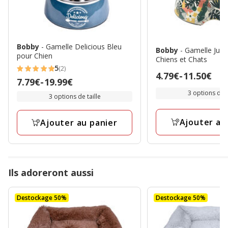
Bobby
- Gamelle Delicious Bleu
Bobby
- Gamelle Jung
pour Chien
Chiens et Chats
5
(2)
5
Prix
4.79€
-
11.50€
Prix
7.79€
-
19.99€
étoiles
de
de
3 options de t
3 options de taille
avec
4.79€
7.79€
2
à
à
Ajouter au
avis
Ajouter au panier
11.50€
19.99€
Ils adoreront aussi
Destockage 50%
Destockage 50%