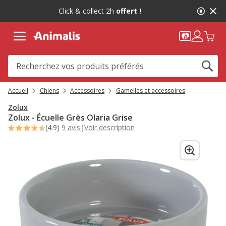
2
Click & collect 2h
offert !
de
2,
message,
Accueil
Chiens
Accessoires
Gamelles et accessoires
Zolux
Zolux - Écuelle Grès Olaria Grise
(4.9)
9 avis
|
Voir description