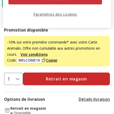
39.99€
Paramètres des cookies
39.99€
Prix 39.99€
Promotion disponible
-10% sur votre première commande* avec votre Carte
Animalis. Offre non cumulable aux autres promotions en
cours.
Voir conditions
Code:
WELCOME10
Copier
Retrait en magasin
Options de livraison
Détails livraison
Retrait en magasin
Disponible