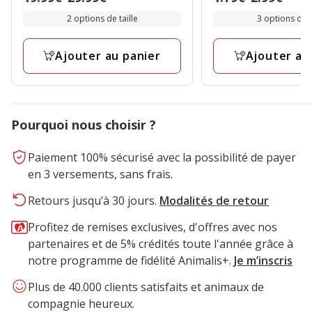
étoiles
étoiles
de
de
avec
avec
2 options de taille
3 options de t
19.99€
1.79€
1
2
à
à
avis
avis
Ajouter au panier
Ajouter au
29.99€
2.99€
Pourquoi nous choisir ?
Paiement 100% sécurisé avec la possibilité de payer
en 3 versements, sans frais.
Retours jusqu’à 30 jours.
Modalités de retour
Profitez de remises exclusives, d'offres avec nos
partenaires et de 5% crédités toute l'année grâce à
notre programme de fidélité Animalis+.
Je m’inscris
Plus de 40.000 clients satisfaits et animaux de
compagnie heureux.