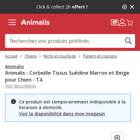
2
Click & collect 2h
offert !
de
2,
message,
Accueil
Chiens
Niche et couchage
Paniers et coussins
Animalis
Animalis - Corbeille Tissus Suédine Marron et Beige
pour Chien - T4
Voir description
Ce produit est temporairement indisponible à la
livraison à domicile.
Voir la disponibilité dans mon magasin