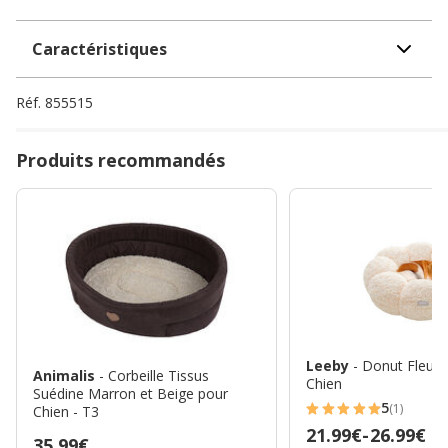
Caractéristiques
Réf.
855515
Produits recommandés
Leeby
- Donut Fleur 
Animalis
- Corbeille Tissus
Chien
Suédine Marron et Beige pour
5
(1)
Chien - T3
5
Prix
21.99€
-
26.99€
étoiles
Prix
35.99€