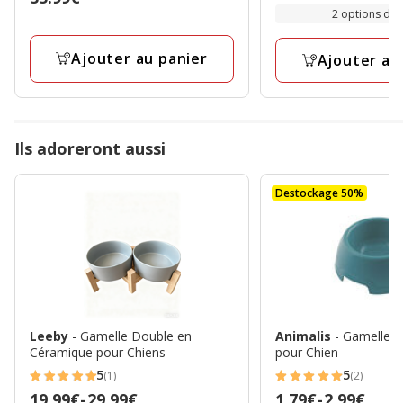
de
2 options de t
avec
35.99€
21.99€
1
à
Ajouter au panier
avis
Ajouter au
26.99€
Ils adoreront aussi
Destockage 50%
Leeby
- Gamelle Double en
Animalis
- Gamelle L
Céramique pour Chiens
pour Chien
5
5
(1)
(2)
5
5
Prix
19.99€
-
29.99€
Prix
1.79€
-
2.99€