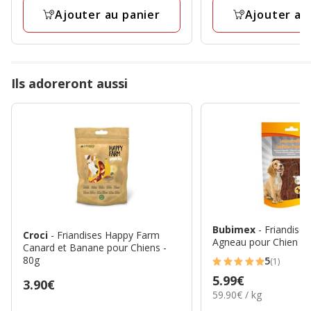
Ajouter au panier
Ajouter au
Ils adoreront aussi
Bubimex
- Friandise
Croci
- Friandises Happy Farm
Agneau pour Chien - 
Canard et Banane pour Chiens -
80g
5
(1)
5
Prix
5.99€
Prix
3.90€
étoiles
59.90€
59.90€ / kg
5.99€
3.90€
avec
par