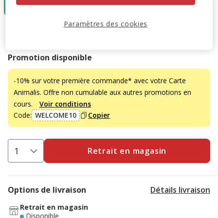
9.99€
Paramètres des cookies
9.99€
Prix 9.99€
Promotion disponible
-10% sur votre première commande* avec votre Carte
Animalis. Offre non cumulable aux autres promotions en
cours.
Voir conditions
Code:
WELCOME10
Copier
Retrait en magasin
Options de livraison
Détails livraison
Retrait en magasin
Disponible