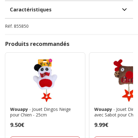
Caractéristiques
Réf.
855850
Produits recommandés
Wouapy
- Jouet Dingos Neige
Wouapy
- Jouet Din
pour Chien - 25cm
avec Sabot pour Chie
Prix
9.50€
Prix
9.99€
9.50€
9.99€