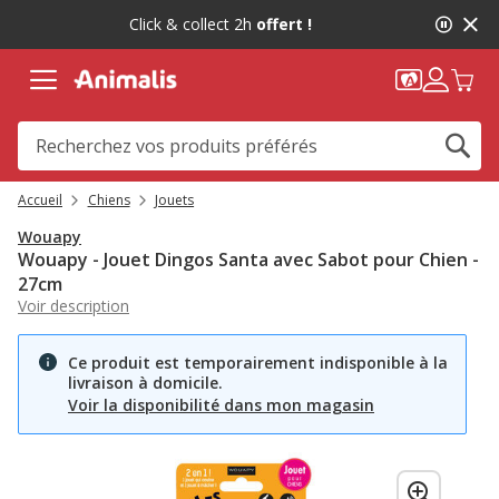
2
Click & collect 2h
offert !
de
2,
message,
Accueil
Chiens
Jouets
Wouapy
Wouapy - Jouet Dingos Santa avec Sabot pour Chien -
27cm
Voir description
Ce produit est temporairement indisponible à la
livraison à domicile.
Voir la disponibilité dans mon magasin