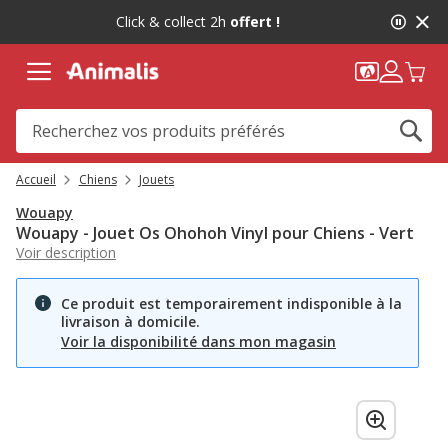
2
Click & collect 2h
offert !
de
2,
message,
Accueil
Chiens
Jouets
Wouapy
Wouapy - Jouet Os Ohohoh Vinyl pour Chiens - Vert
Voir description
Ce produit est temporairement indisponible à la
livraison à domicile.
Voir la disponibilité dans mon magasin