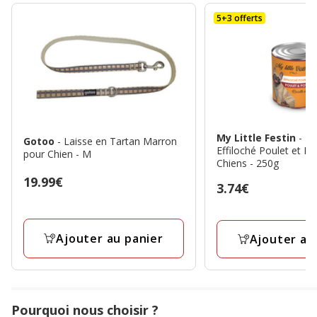
5+3 offerts
My Little Festin
- P
Gotoo
- Laisse en Tartan Marron
Effiloché Poulet et Po
pour Chien - M
Chiens - 250g
Prix
19.99€
Prix
3.74€
19.99€
3.74€
Ajouter au panier
Ajouter au
Pourquoi nous choisir ?