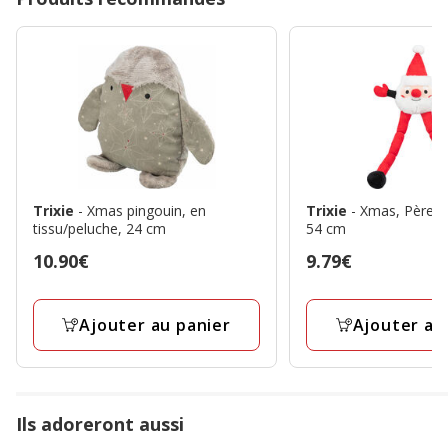
Trixie
- Xmas pingouin, en
Trixie
- Xmas, Père N
tissu/peluche, 24 cm
54 cm
Prix
10.90€
Prix
9.79€
10.90€
9.79€
Ajouter au panier
Ajouter au
Ils adoreront aussi