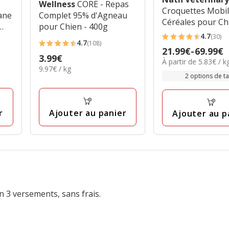
Wellness
CORE - Repas
Croquettes Mobil
ane
Complet 95% d'Agneau
Céréales pour Ch
pour Chien - 400g
4.7
(30)
4.7
4.7
(108)
4.7
Prix
21.99€
-
69.99€
étoiles
Prix
3.99€
étoiles
5.83€
À partir de 5.83€ / k
de
avec
9.97€
9.97€ / kg
3.99€
par
avec
21.99€
2 options de tai
par
30
Kg
108
à
Kg
avis
avis
69.99€
r
Ajouter au panier
Ajouter au p
n 3 versements, sans frais.