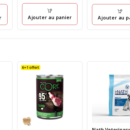
41
à
Kg
avis
avis
58.29€
Ajouter au panier
r
Ajouter au p
6+1 offert
Nath Veterinary