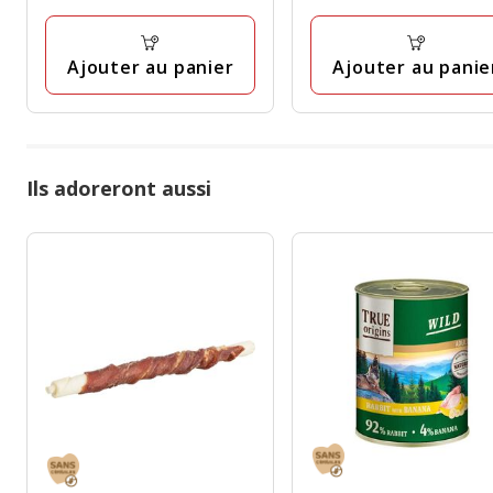
à
à
avis
avis
75.99€
75.99€
Ajouter au panier
Ajouter au panie
Ils adoreront aussi