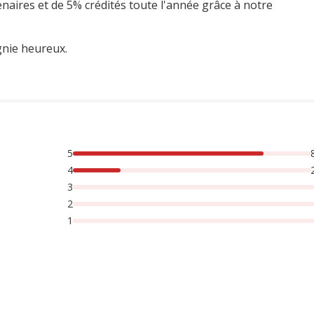
enaires et de 5% crédités toute l'année grâce à notre
gnie heureux.
5
rsonnes lont noté avec {1} étoiles,
4
3
2
1