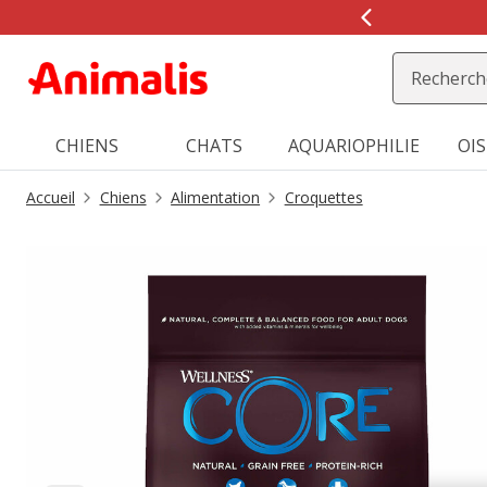
1
de
2,
message,
CHIENS
CHATS
AQUARIOPHILIE
OI
Accueil
Chiens
Alimentation
Croquettes