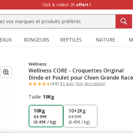
-10%
sur votre première commande* avec Animalis+ |
WELCOME1
SEAUX
RONGEURS
REPTILES
NATURE
M
Wellness
Wellness CORE - Croquettes Original
Dinde et Poulet pour Chien Grande Rac
(4.8)
83 avis
|
Voir description
Taille:
10Kg
10Kg
10+2Kg
64.99€
64.99€
(6.49€ / kg)
(6.49€ / kg)