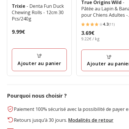
True Origins Wild
-
Trixie
- Denta Fun Duck
Pâtée au Lapin & Ban
Chewing Rolls - 12cm 30
pour Chiens Adultes -
Pcs/240g
400G
4.3
(11)
4.3
Prix
9.99€
Prix
3.69€
étoiles
9.99€
9.22€
9.22€ / kg
3.69€
avec
par
11
Kg
avis
Ajouter au panier
Ajouter au panie
Pourquoi nous choisir ?
Paiement 100% sécurisé avec la possibilité de payer e
Retours jusqu’à 30 jours.
Modalités de retour