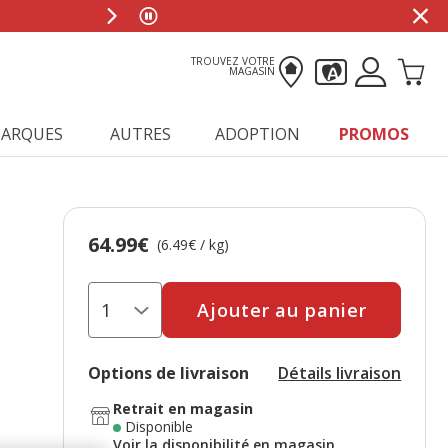
0
TROUVEZ VOTRE
MAGASIN
ARQUES
AUTRES
ADOPTION
PROMOS
64.99€
Prix 64.99€, 6.49 EUR par kg
(6.49€ / kg)
e
Ajouter au panier
Options de livraison
Détails livraison
Retrait en magasin
Disponible
Voir la disponibilité en magasin