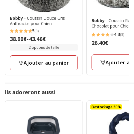
Bobby
- Coussin Douce Gris
Bobby
- Coussin Rec
Anthracite pour Chien
Chocolat pour Chiens
5
(3)
5
4.3
(3)
4.3
Prix
38.90€
-
43.46€
étoiles
Prix
26.40€
étoiles
de
2 options de taille
avec
26.40€
avec
38.90€
3
3
à
Ajouter au
avis
Ajouter au panier
avis
43.46€
Ils adoreront aussi
Destockage 50%