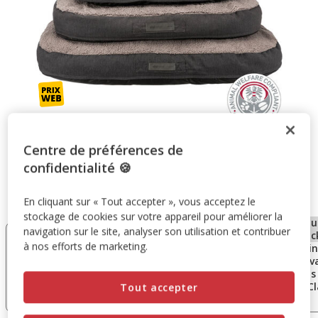
Centre de préférences de
confidentialité 🍪
Taille:
Vital Coussin Bendson, Ovale, 120 × 85 cm, Gris
Foncé/Gris Clair
En cliquant sur « Tout accepter », vous acceptez le
stockage de cookies sur votre appareil pour améliorer la
En ruptu
navigation sur le site, analyser son utilisation et contribuer
Vital Coussin
Vital Coussin
stoc
à nos efforts de marketing.
Bendson, Ovale, 80
Bendson, Ovale,
Vital Coussin
× 55 cm, Gris
120 × 85 cm, Gris
Bendson, Ova
Foncé/Gris Clair
Foncé/Gris Clair
× 70 cm, Gris
Foncé/Gris Cl
Tout accepter
47.79€
94.99€
69.99€