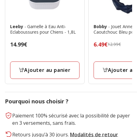
Leeby
- Gamelle à Eau Anti-
Bobby
- Jouet Anne
Eclaboussures pour Chiens - 1,8L
Caoutchouc Bleu pou
Prix
14.99€
Prix
6.49€
12.99€
14.99€
précédent
12.99€,
prix
Ajouter au panier
Ajouter au
final
6.49€
Pourquoi nous choisir ?
Paiement 100% sécurisé avec la possibilité de payer
en 3 versements, sans frais.
Retours jusqu’à 30 jours.
Modalités de retour