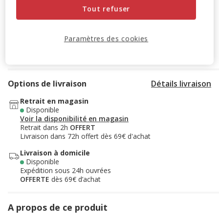
Tout refuser
94.99€
Prix 94.99€
Paramètres des cookies
Ajouter au panier
Options de livraison
Détails livraison
Retrait en magasin
Disponible
Voir la disponibilité en magasin
Retrait dans 2h
OFFERT
Livraison dans 72h offert dès 69€ d'achat
Livraison à domicile
Disponible
Expédition sous 24h ouvrées
OFFERTE
dès 69€ d’achat
A propos de ce produit