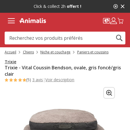
2
Click & collect 2h
offert !
de
2,
message,
Accueil
Chiens
Niche et couchage
Paniers et coussins
Trixie
Trixie - Vital Coussin Bendson, ovale, gris foncé/gris
clair
(5)
3 avis
|
Voir description