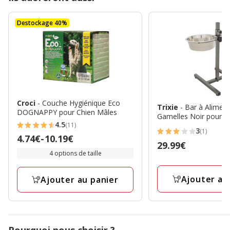
Destockage 40%
Croci
- Couche Hygiénique Eco
Trixie
- Bar à Alimen
DOGNAPPY pour Chien Mâles
Gamelles Noir pour C
4.5
(11)
4.5
3
(1)
3
Prix
4.74€
-
10.19€
étoiles
Prix
29.99€
étoiles
de
4 options de taille
avec
29.99€
avec
4.74€
11
1
à
Ajouter au
avis
Ajouter au panier
avis
10.19€