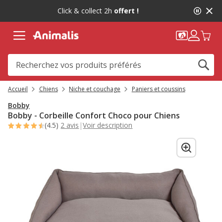
2
Click & collect 2h
offert !
de
2,
message,
Accueil
Chiens
Niche et couchage
Paniers et coussins
Bobby
Bobby - Corbeille Confort Choco pour Chiens
(4.5)
2 avis
|
Voir description