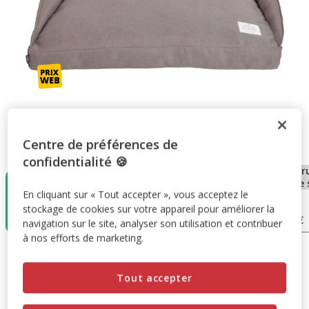
Centre de préférences de
Taille:
S
confidentialité 🍪
Destockage
Destockage
En rupture
En r
50%
50%
de stock
de 
En cliquant sur « Tout accepter », vous acceptez le
S
M
XL
L
stockage de cookies sur votre appareil pour améliorer la
47.50€
60.99€
75.50€
23.75€
30.49€
93.99€
37.75€
navigation sur le site, analyser son utilisation et contribuer
à nos efforts de marketing.
47.50€
-50%
Prix antérieur 47.50€, Vous économisez 50%, Prix final 23
23.75€
Tout accepter
Promotion disponible