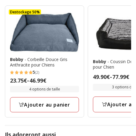
Destockage 50%
Bobby
- Corbeille Douce Gris
Bobby
- Coussin Dou
Anthracite pour Chiens
pour Chien
5
(2)
5
Prix
49.90€
-
77.99€
Prix
23.75€
-
46.99€
étoiles
de
de
3 options de t
4 options de taille
avec
49.90€
23.75€
2
à
à
Ajouter au
avis
Ajouter au panier
77.99€
46.99€
Ils adoreront aussi