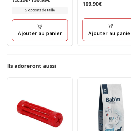
étoiles
Prix
169.90€
de
avec
169.90€
5 options de taille
75.52€
3
à
avis
159.99€
Ajouter au panie
Ajouter au panier
Ils adoreront aussi