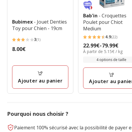
Bab'in
- Croquettes
Bubimex
- Jouet Denties
Poulet pour Chiot
Toy pour Chien - 19cm
Medium
4.9
(22)
3
4.9
(1)
3
Prix
22.99€
-
79.99€
étoiles
Prix
8.00€
étoiles
5.15€
À partir de 5.15€ / kg
de
avec
8.00€
avec
par
22.99€
4 options de taille
22
Kg
1
à
avis
avis
79.99€
Ajouter au panier
Ajouter au panie
Pourquoi nous choisir ?
Paiement 100% sécurisé avec la possibilité de payer e