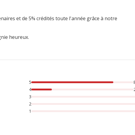
enaires et de 5% crédités toute l'année grâce à notre
gnie heureux.
5
rsonnes lont noté avec {1} étoiles,
4
3
2
1