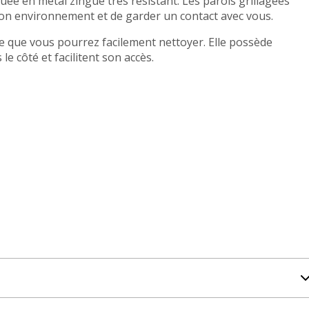
quée en métal zingué très résistant. Les parois grillagées
son environnement et de garder un contact avec vous.
ue que vous pourrez facilement nettoyer. Elle possède
e côté et facilitent son accès.