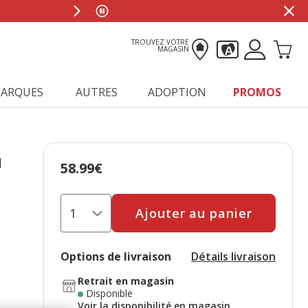
TROUVEZ VOTRE
MAGASIN
ARQUES
AUTRES
ADOPTION
PROMOS
l
58.99€
Prix 58.99€
Ajouter au panier
Options de livraison
Détails livraison
Retrait en magasin
Disponible
Voir la disponibilité en magasin