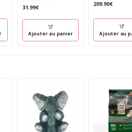
4
Prix
209.90€
Prix
31.99€
étoiles
209.90€
31.99€
avec
1
avis
r
Ajouter au p
Ajouter au panier