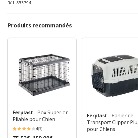
Réf.
853794
Produits recommandés
Ferplast
- Box Superior
Ferplast
- Panier de
Pliable pour Chien
Transport Clipper Plu
pour Chiens
4
(3)
4
Prix
75.52€
-
159.99€