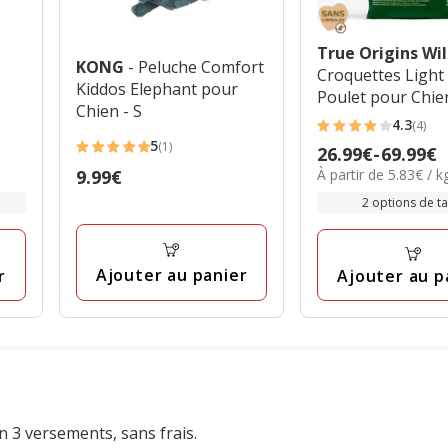
True Origins Wi
KONG
- Peluche Comfort
Croquettes Light
Kiddos Elephant pour
Poulet pour Chie
Chien - S
Adultes
4.3
(4)
4.3
5
(1)
Prix
26.99€
-
69.99€
5
étoiles
5.83€
À partir de 5.83€ / k
Prix
9.99€
de
étoiles
avec
par
9.99€
26.99€
avec
2 options de tai
4
Kg
à
1
avis
69.99€
avis
Ajouter au panier
r
Ajouter au p
n 3 versements, sans frais.