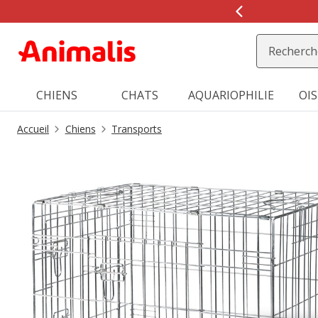
2
de
2,
message,
CHIENS
CHATS
AQUARIOPHILIE
OI
Accueil
Chiens
Transports