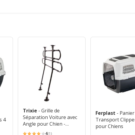
Trixie
- Grille de
Ferplast
- Panier
Séparation Voiture avec
s 4
Transport Clippe
Angle pour Chien -
pour Chiens
110cm
4
(1)