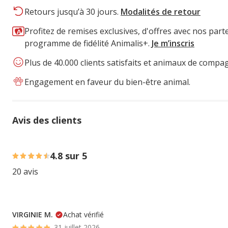
Retours jusqu’à 30 jours.
Modalités de retour
Profitez de remises exclusives, d'offres avec nos part
programme de fidélité Animalis+.
Je m’inscris
Plus de 40.000 clients satisfaits et animaux de compa
Engagement en faveur du bien-être animal.
Avis des clients
80% des personnes lont noté avec {1} étoiles, 20% des pe
4.8 sur 5
20 avis
VIRGINIE M.
Achat vérifié
31 juillet 2026