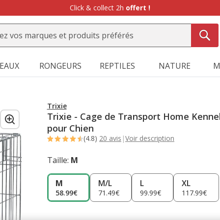
Click & collect 2h
offert !
SEAUX
RONGEURS
REPTILES
NATURE
M
Trixie
Trixie - Cage de Transport Home Kenne
pour Chien
(4.8)
20 avis
|
Voir description
Taille:
M
M
M/L
L
XL
58.99€
71.49€
99.99€
117.99€