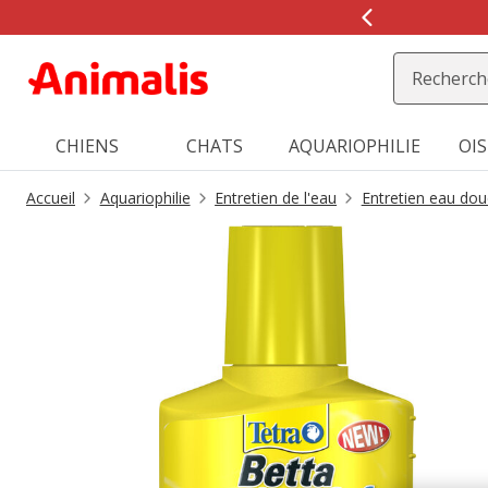
1
de
2,
message,
CHIENS
CHATS
AQUARIOPHILIE
OI
Accueil
Aquariophilie
Entretien de l'eau
Entretien eau dou