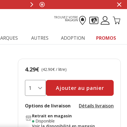
0
TROUVEZ VOTRE
MAGASIN
ARQUES
AUTRES
ADOPTION
PROMOS
4.29€
Prix 4.29€, 42.90 EUR par litre
(42.90€ / litre)
Ajouter au panier
Options de livraison
Détails livraison
Retrait en magasin
Disponible
Voir la disponibilité en magasin