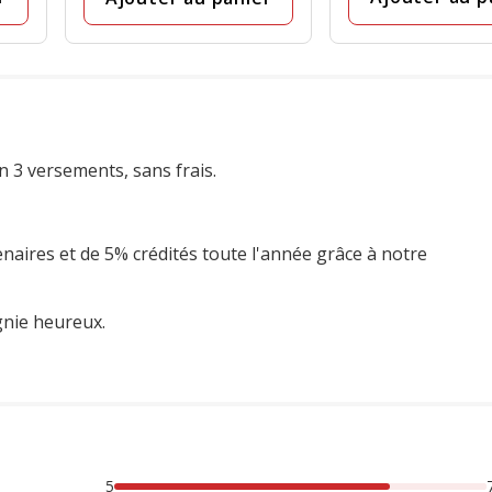
n 3 versements, sans frais.
enaires et de 5% crédités toute l'année grâce à notre
gnie heureux.
5
rsonnes lont noté avec {1} étoiles, 7% des personnes lont no