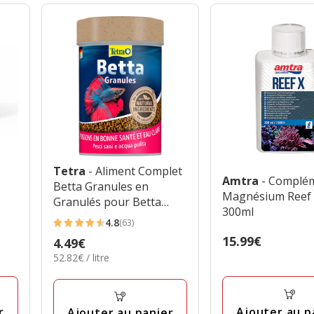
Tetra
- Aliment Complet
e
Amtra
- Complé
Betta Granules en
Magnésium Reef 
Granulés pour Betta
300ml
Splendens - 85ml
4.8
(63)
4.8
Prix
15.99€
Prix
4.49€
étoiles
15.99€
52.82€
52.82€ / litre
4.49€
avec
par
63
Litre
avis
r
Ajouter au p
Ajouter au panier