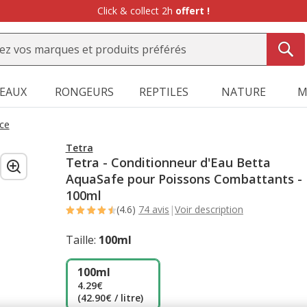
-10%
sur votre première commande* avec Animalis+ |
WELCOME1
SEAUX
RONGEURS
REPTILES
NATURE
M
ce
Tetra
Tetra - Conditionneur d'Eau Betta
AquaSafe pour Poissons Combattants -
100ml
(4.6)
74 avis
|
Voir description
Taille:
100ml
100ml
4.29€
(42.90€ / litre)