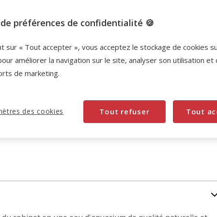
de préférences de confidentialité 🍪
Promotion disponible
nt sur « Tout accepter », vous acceptez le stockage de cookies s
-10% sur votre première commande* avec votre
pour améliorer la navigation sur le site, analyser son utilisation et
Carte Animalis. Offre non cumulable aux autres
orts de marketing.
promotions en cours.
Voir conditions
Code:
WELCOME10
Copier
ètres des cookies
Tout refuser
Tout ac