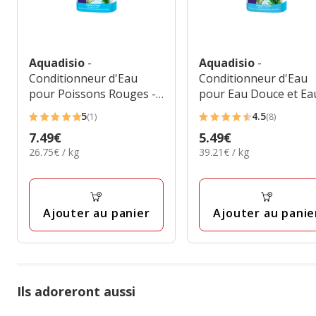
Aquadisio
-
Aquadisio
-
Conditionneur d'Eau
Conditionneur d'Eau
pour Poissons Rouges -
pour Eau Douce et Ea
250ml
de Mer - 100ml
5
4.5
(1)
(8)
5
4.5
Prix
7.49€
Prix
5.49€
étoiles
étoiles
26.75€
39.21€
26.75€ / kg
39.21€ / kg
7.49€
5.49€
avec
avec
par
par
1
8
Kg
Kg
avis
avis
Ajouter au panier
Ajouter au panie
Ils adoreront aussi