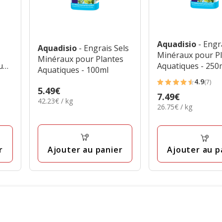
Aquadisio
- Engr
Aquadisio
- Engrais Sels
Minéraux pour P
Minéraux pour Plantes
u
Aquatiques - 250
Aquatiques - 100ml
4.9
(7)
4.9
Prix
5.49€
Prix
7.49€
étoiles
42.23€
42.23€ / kg
5.49€
26.75€
26.75€ / kg
7.49€
par
avec
par
Kg
7
Kg
avis
Ajouter au panier
r
Ajouter au p