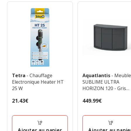
Tetra
- Chauffage
Aquatlantis
- Meubl
Electronique Heater HT
SUBLIME ULTRA
25 W
HORIZON 120 - Gris
Anthracite
Prix
21.43€
Prix
449.99€
21.43€
449.99€
Ajouter au panier
Ajouter au panie