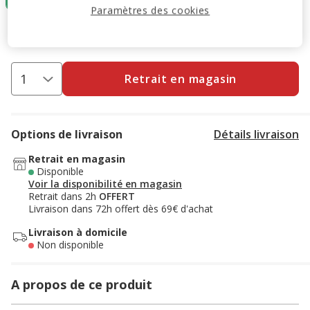
Paramètres des cookies
17.99€
Prix 17.99€, 35.98 EUR par litre
(35.98€ / litre)
Retrait en magasin
Options de livraison
Détails livraison
Retrait en magasin
Disponible
Voir la disponibilité en magasin
Retrait dans 2h
OFFERT
Livraison dans 72h offert dès 69€ d'achat
Livraison à domicile
Non disponible
A propos de ce produit