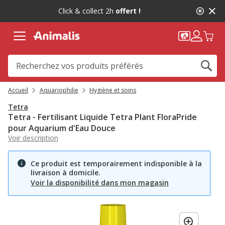
2
Click & collect 2h
offert !
de
2,
message,
Accueil
Aquariophilie
Hygiène et soins
Tetra
Tetra - Fertilisant Liquide Tetra Plant FloraPride
pour Aquarium d'Eau Douce
Voir description
Ce produit est temporairement indisponible à la
livraison à domicile.
Voir la disponibilité dans mon magasin