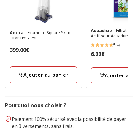
Aquadisio
- Filtrati
Amtra
- Ecumoire Square Skim
Actif pour Aquarium -
Titanium - 750l
5
(4)
5
Prix
399.00€
Prix
6.99€
étoiles
399.00€
6.99€
avec
4
Ajouter au panier
Ajouter au
avis
Pourquoi nous choisir ?
Paiement 100% sécurisé avec la possibilité de payer
en 3 versements, sans frais.