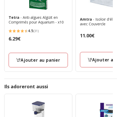
Tetra
- Anti-algues Algizit en
Amtra
- Isoloir d'éle
Comprimés pour Aquarium - x10
avec Couvercle
4.5
(31)
4.5
Prix
11.00€
Prix
6.29€
étoiles
11.00€
6.29€
avec
31
avis
Ajouter au
Ajouter au panier
Ils adoreront aussi