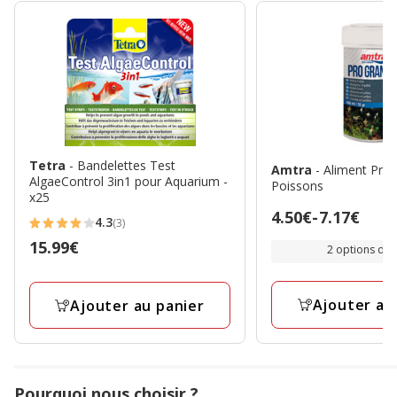
Tetra
- Bandelettes Test
Amtra
- Aliment Pro
AlgaeControl 3in1 pour Aquarium -
Poissons
x25
Prix
4.50€
-
7.17€
4.3
(3)
4.3
de
Prix
15.99€
2 options de t
étoiles
4.50€
15.99€
avec
à
3
7.17€
Ajouter au
Ajouter au panier
avis
Pourquoi nous choisir ?