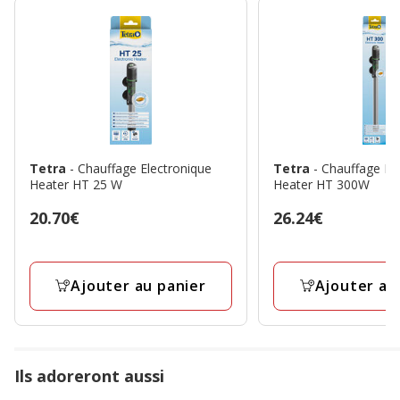
Tetra
- Chauffage Electronique
Tetra
- Chauffage El
Heater HT 25 W
Heater HT 300W
Prix
20.70€
Prix
26.24€
20.70€
26.24€
Ajouter au panier
Ajouter au
Ils adoreront aussi