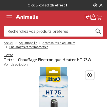
2
Click & collect 2h
offert !
de
2,
message,
Accueil
Aquariophilie
Accessoires d'aquarium
Chauffages et thermometres
Tetra
Tetra - Chauffage Electronique Heater HT 75W
Voir description