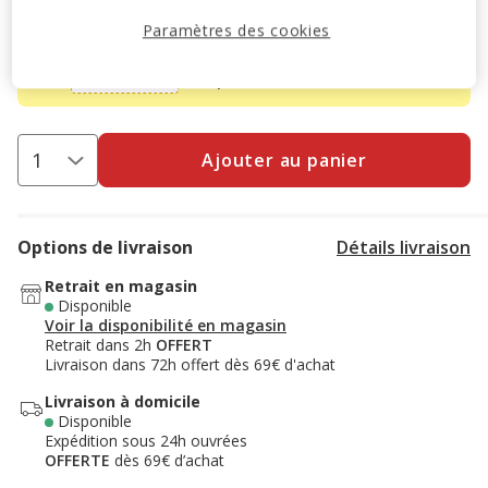
-10% sur votre première commande* avec votre Carte
Animalis. Offre non cumulable aux autres promotions en
Paramètres des cookies
cours.
Voir conditions
Code:
WELCOME10
Copier
Ajouter au panier
Options de livraison
Détails livraison
Retrait en magasin
Disponible
Voir la disponibilité en magasin
Retrait dans 2h
OFFERT
Livraison dans 72h offert dès 69€ d'achat
Livraison à domicile
Disponible
Expédition sous 24h ouvrées
OFFERTE
dès 69€ d’achat