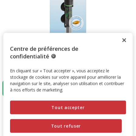
Centre de préférences de
confidentialité 🍪
Taille:
1 unité
En cliquant sur « Tout accepter », vous acceptez le
stockage de cookies sur votre appareil pour améliorer la
navigation sur le site, analyser son utilisation et contribuer
1 unité
à nos efforts de marketing.
26.99€
26.99€
Prix 26.99€
Tout accepter
Promotion disponible
Tout refuser