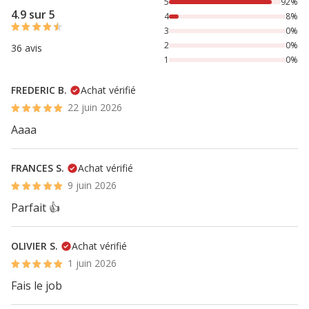
92% des personnes lont noté avec {1} étoiles, 8% des pers
5
92%
4.9 sur 5
4
8%
3
0%
2
0%
36 avis
1
0%
FREDERIC B.
Achat vérifié
22 juin 2026
Aaaa
FRANCES S.
Achat vérifié
9 juin 2026
Parfait 👍
OLIVIER S.
Achat vérifié
1 juin 2026
Fais le job