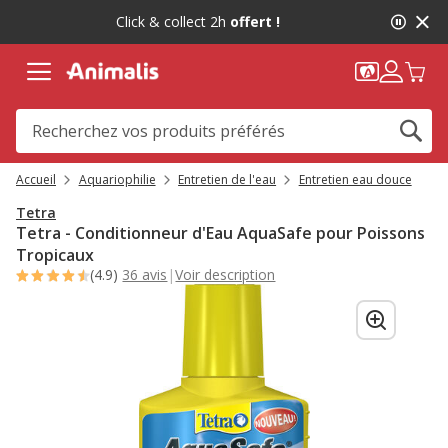
2
Click & collect 2h
offert !
de
2,
message,
Accueil
Aquariophilie
Entretien de l'eau
Entretien eau douce
Tetra
Tetra - Conditionneur d'Eau AquaSafe pour Poissons
Tropicaux
(4.9)
36 avis
|
Voir description