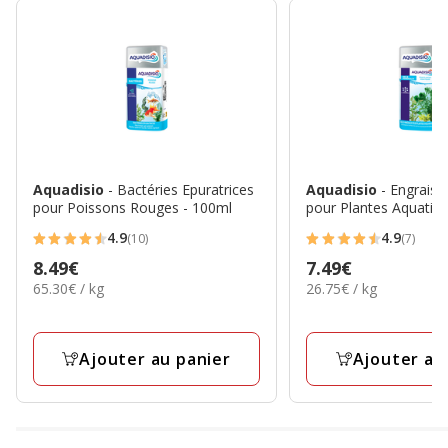
Aquadisio
- Bactéries Epuratrices
Aquadisio
- Engrais 
pour Poissons Rouges - 100ml
pour Plantes Aquatiq
4.9
4.9
(10)
(7)
4.9
4.9
Prix
8.49€
Prix
7.49€
étoiles
étoiles
65.30€
26.75€
65.30€ / kg
26.75€ / kg
8.49€
7.49€
avec
avec
par
par
10
7
Kg
Kg
avis
avis
Ajouter au panier
Ajouter au