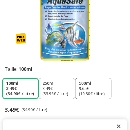
Taille:
100ml
100ml
250ml
500ml
3.49€
8.49€
9.65€
(34.90€ / litre)
(33.96€ / litre)
(19.30€ / litre)
3.49€
Prix 3.49€, 34.90 EUR par litre
(34.90€ / litre)
Promotion disponible