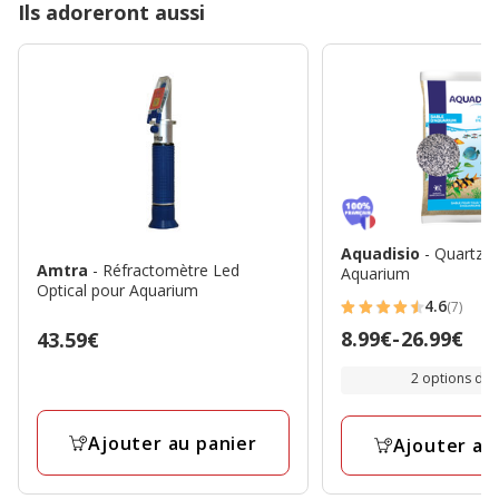
Ils adoreront aussi
Aquadisio
- Quartz 
Amtra
- Réfractomètre Led
Aquarium
Optical pour Aquarium
4.6
(7)
4.6
Prix
8.99€
-
26.99€
Prix
43.59€
étoiles
de
43.59€
avec
2 options de t
8.99€
7
à
avis
Ajouter au panier
26.99€
Ajouter au