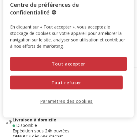
Centre de préférences de
-10% sur votre première commande* avec votre Carte
confidentialité 🍪
Animalis. Offre non cumulable aux autres promotions en
cours.
Voir conditions
En cliquant sur « Tout accepter », vous acceptez le
Code:
WELCOME10
Copier
stockage de cookies sur votre appareil pour améliorer la
navigation sur le site, analyser son utilisation et contribuer
à nos efforts de marketing.
Ajouter au panier
Tout accepter
Options de livraison
Détails livraison
Tout refuser
Retrait en magasin
Disponible
Voir la disponibilité en magasin
Paramètres des cookies
Retrait dans 2h
OFFERT
Livraison dans 72h offert dès 69€ d'achat
Livraison à domicile
Disponible
Expédition sous 24h ouvrées
OFFERTE
dès 69€ d’achat